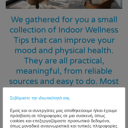
We gathered for you a small
collection of Indoor Wellness
Tips that can improve your
mood and physical health.
They are all practical,
meaningful, from reliable
sources and easy to do. Most
important, we use them on a
Σεβόμαστε την ιδιωτικότητά σας
daily basis ourselves
Hope
you find them useful.
Εμείς και οι συνεργάτες μας αποθηκεύουμε ή/και έχουμε
πρόσβαση σε πληροφορίες σε μια συσκευή, όπως
cookies και επεξεργαζόμαστε προσωπικά δεδομένα,
όπως μοναδικά αναγνωριστικά και τυπικές πληροφορίες