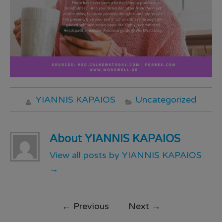
YIANNIS KAPAIOS
Uncategorized
About YIANNIS KAPAIOS
View all posts by YIANNIS KAPAIOS
→
←
Previous
Next
→