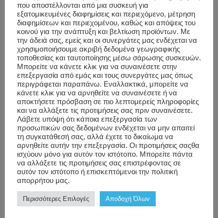
που αποστέλλονται από μια συσκευή για
εξατομικευμένες διαφημίσεις και περιεχόμενο, μέτρηση
διαφημίσεων και περιεχομένου, καθώς και απόψεις του
κοινού για την ανάπτυξη και βελτίωση προϊόντων. Με
την άδειά σας, εμείς και οι συνεργάτες μας ενδέχεται να
χρησιμοποιήσουμε ακριβή δεδομένα γεωγραφικής
τοποθεσίας και ταυτοποίησης μέσω σάρωσης συσκευών.
Μπορείτε να κάνετε κλικ για να συναινέσετε στην
επεξεργασία από εμάς και τους συνεργάτες μας όπως
περιγράφεται παραπάνω. Εναλλακτικά, μπορείτε να
κάνετε κλικ για να αρνηθείτε να συναινέσετε ή να
αποκτήσετε πρόσβαση σε πιο λεπτομερείς πληροφορίες
και να αλλάξετε τις προτιμήσεις σας πριν συναινέσετε.
Λάβετε υπόψη ότι κάποια επεξεργασία των
προσωπικών σας δεδομένων ενδέχεται να μην απαιτεί
τη συγκατάθεσή σας, αλλά έχετε το δικαίωμα να
αρνηθείτε αυτήν την επεξεργασία. Οι προτιμήσεις σαςθα
ισχύουν μόνο για αυτόν τον ιστότοπο. Μπορείτε πάντα
να αλλάξετε τις προτιμήσεις σας επιστρέφοντας σε
αυτόν τον ιστότοπο ή επισκεπτόμενοι την πολιτική
απορρήτου μας.
Περισσότερες Επιλογές
Αποδοχή Όλων