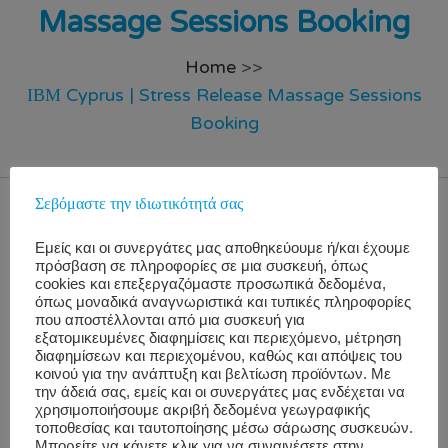
Massage Sessions Booking
Home
>>
ΙΒΜ Cyprus | Stress Release Massage Sessions
Booking
Σεβόμαστε την ιδιωτικότητά σας
WorkWell Welcomes You!
Εμείς και οι συνεργάτες μας αποθηκεύουμε ή/και έχουμε
πρόσβαση σε πληροφορίες σε μια συσκευή, όπως
cookies και επεξεργαζόμαστε προσωπικά δεδομένα,
Remarks: Οι κρατήσεις είναι εφικτές
ψηφιακά
όπως μοναδικά αναγνωριστικά και τυπικές πληροφορίες
οποιαδήποτε
ημέρα πριν
την υλοποίηση. Σε περίπτωση
που αποστέλλονται από μια συσκευή για
εξατομικευμένες διαφημίσεις και περιεχόμενο, μέτρηση
που
υπάρχουν κενές θέσεις
και στην προσπάθεια μας
διαφημίσεων και περιεχομένου, καθώς και απόψεις του
να σας εξυπηρετήσουμε την ίδια ημέρα, μπορείτε να
κοινού για την ανάπτυξη και βελτίωση προϊόντων. Με
την άδειά σας, εμείς και οι συνεργάτες μας ενδέχεται να
μας
επισκεφτείτε
στο χώρο υλοποίησης, όπου θα
χρησιμοποιήσουμε ακριβή δεδομένα γεωγραφικής
τοποθεσίας και ταυτοποίησης μέσω σάρωσης συσκευών.
υπάρχει
εκτυπωμένη η λίστα
με τα ρ/β και ο
Μπορείτε να κάνετε κλικ για να συναινέσετε στην