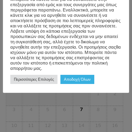
Υπεύθυνος Υποδοχής μας θα
καταχωρήσει
το όνομα
επεξεργασία από εμάς και τους συνεργάτες μας όπως
περιγράφεται παραπάνω. Εναλλακτικά, μπορείτε να
σας
στα όποια κενά μπορεί
να υπάρχουν.
κάνετε κλικ για να αρνηθείτε να συναινέσετε ή να
υγ: σας παρακαλούμε να καταχωρήσετε το ρ/β σας μαζί
αποκτήσετε πρόσβαση σε πιο λεπτομερείς πληροφορίες
και να αλλάξετε τις προτιμήσεις σας πριν συναινέσετε.
μας στο ημερολόγιο σας και σε περίπτωση που σας
Λάβετε υπόψη ότι κάποια επεξεργασία των
είναι αδύνατο να παρευρεθείτε, αποδεσμεύστε την θέση
προσωπικών σας δεδομένων ενδέχεται να μην απαιτεί
τη συγκατάθεσή σας, αλλά έχετε το δικαίωμα να
σας μέσω του απαντητικού email που θα λάβετε.
αρνηθείτε αυτήν την επεξεργασία. Οι προτιμήσεις σαςθα
ισχύουν μόνο για αυτόν τον ιστότοπο. Μπορείτε πάντα
να αλλάξετε τις προτιμήσεις σας επιστρέφοντας σε
αυτόν τον ιστότοπο ή επισκεπτόμενοι την πολιτική
απορρήτου μας.
August
2026
Περισσότερες Επιλογές
Αποδοχή Όλων
Mon
Tue
Wed
Thu
Fri
Sat
Sun
1
2
3
4
5
6
7
8
9
10
11
12
13
14
15
16