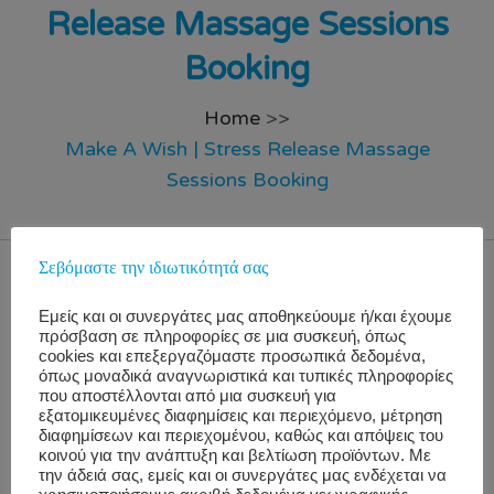
Release Massage Sessions
Booking
Home
>>
Make A Wish | Stress Release Massage
Sessions Booking
Σεβόμαστε την ιδιωτικότητά σας
WorkWell Welcomes You!
Εμείς και οι συνεργάτες μας αποθηκεύουμε ή/και έχουμε
πρόσβαση σε πληροφορίες σε μια συσκευή, όπως
cookies και επεξεργαζόμαστε προσωπικά δεδομένα,
Remarks
:
Οι κρατήσεις είναι εφικτές
ψηφιακά
όπως μοναδικά αναγνωριστικά και τυπικές πληροφορίες
οποιαδήποτε
ημέρα πριν
την υλοποίηση. Σε περίπτωση
που αποστέλλονται από μια συσκευή για
εξατομικευμένες διαφημίσεις και περιεχόμενο, μέτρηση
που
υπάρχουν κενές θέσεις
και στην προσπάθεια μας
διαφημίσεων και περιεχομένου, καθώς και απόψεις του
να σας εξυπηρετήσουμε την ίδια ημέρα, μπορείτε να
κοινού για την ανάπτυξη και βελτίωση προϊόντων. Με
την άδειά σας, εμείς και οι συνεργάτες μας ενδέχεται να
μας
επισκεφτείτε
στο χώρο υλοποίησης, όπου θα