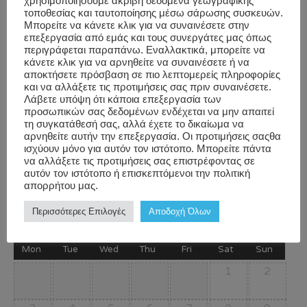
χρησιμοποιήσουμε ακριβή δεδομένα γεωγραφικής
τοποθεσίας και ταυτοποίησης μέσω σάρωσης συσκευών.
υπάρχει
εκτυπωμένη η λίστα
με τα ρ/β και ο
Μπορείτε να κάνετε κλικ για να συναινέσετε στην
Υπεύθυνος Υποδοχής μας θα
καταχωρήσει
το όνομα
επεξεργασία από εμάς και τους συνεργάτες μας όπως
περιγράφεται παραπάνω. Εναλλακτικά, μπορείτε να
σας
στα όποια κενά
μπορεί
να υπάρχουν.
κάνετε κλικ για να αρνηθείτε να συναινέσετε ή να
αποκτήσετε πρόσβαση σε πιο λεπτομερείς πληροφορίες
και να αλλάξετε τις προτιμήσεις σας πριν συναινέσετε.
υγ: σας παρακαλούμε να καταχωρήσετε το ρ/β σας μαζί
Λάβετε υπόψη ότι κάποια επεξεργασία των
μας στο ημερολόγιο σας και σε περίπτωση που σας
προσωπικών σας δεδομένων ενδέχεται να μην απαιτεί
τη συγκατάθεσή σας, αλλά έχετε το δικαίωμα να
είναι αδύνατο να παρευρεθείτε, αποδεσμεύστε την θέση
αρνηθείτε αυτήν την επεξεργασία. Οι προτιμήσεις σαςθα
σας μέσω του απαντητικού email που θα λάβετε.
ισχύουν μόνο για αυτόν τον ιστότοπο. Μπορείτε πάντα
να αλλάξετε τις προτιμήσεις σας επιστρέφοντας σε
αυτόν τον ιστότοπο ή επισκεπτόμενοι την πολιτική
απορρήτου μας.
Περισσότερες Επιλογές
Αποδοχή Όλων
August
2026
Mon
Tue
Wed
Thu
Fri
Sat
Sun
1
2