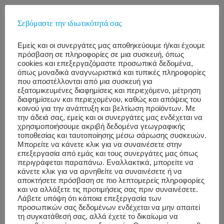
Σεβόμαστε την ιδιωτικότητά σας
Why Do it?
Εμείς και οι συνεργάτες μας αποθηκεύουμε ή/και έχουμε
πρόσβαση σε πληροφορίες σε μια συσκευή, όπως
We all know that sitting on our desk >6 hours
cookies και επεξεργαζόμαστε προσωπικά δεδομένα,
όπως μοναδικά αναγνωριστικά και τυπικές πληροφορίες
causes lower back, neck, shoulder and hip pain.
που αποστέλλονται από μια συσκευή για
We spent an average of 70% of our time on the
εξατομικευμένες διαφημίσεις και περιεχόμενο, μέτρηση
διαφημίσεων και περιεχομένου, καθώς και απόψεις του
chair, with 64% of the people who are suffering
κοινού για την ανάπτυξη και βελτίωση προϊόντων. Με
from back pain feeling like 21 years older.
την άδειά σας, εμείς και οι συνεργάτες μας ενδέχεται να
χρησιμοποιήσουμε ακριβή δεδομένα γεωγραφικής
τοποθεσίας και ταυτοποίησης μέσω σάρωσης συσκευών.
Proper adjustment of our desk and posture of
Μπορείτε να κάνετε κλικ για να συναινέσετε στην
επεξεργασία από εμάς και τους συνεργάτες μας όπως
our body enables us to:
περιγράφεται παραπάνω. Εναλλακτικά, μπορείτε να
κάνετε κλικ για να αρνηθείτε να συναινέσετε ή να
Align our cervical spine
αποκτήσετε πρόσβαση σε πιο λεπτομερείς πληροφορίες
και να αλλάξετε τις προτιμήσεις σας πριν συναινέσετε.
Improve overall body posture
Λάβετε υπόψη ότι κάποια επεξεργασία των
προσωπικών σας δεδομένων ενδέχεται να μην απαιτεί
τη συγκατάθεσή σας, αλλά έχετε το δικαίωμα να
Protect our spinal cord