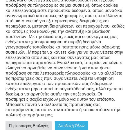
Εμείς και οι συνεργάτες μας αποθηκεύουμε ή/και έχουμε
πρόσβαση σε πληροφορίες σε μια συσκευή, όπως cookies
και επεξεργαζόμαστε προσωπικά δεδομένα, όπως μοναδικά
αναγνωριστικά και τυπικές πληροφορίες που αποστέλλονται
από μια συσκευή για εξατομικευμένες διαφημίσεις και
περιεχόμενο, μέτρηση διαφημίσεων και περιεχομένου, καθώς
και απόψεις του κοινού για την ανάπτυξη και βελτίωση
L GET BACK TO YOU WITHIN FIVE WORKIN
προϊόντων. Με την άδειά σας, εμείς και οι συνεργάτες μας
ενδέχεται να χρησιμοποιήσουμε ακριβή δεδομένα
Thank You!
γεωγραφικής τοποθεσίας και ταυτοποίησης μέσω σάρωσης
συσκευών. Μπορείτε να κάνετε κλικ για να συναινέσετε στην
επεξεργασία από εμάς και τους συνεργάτες μας όπως
περιγράφεται παραπάνω. Εναλλακτικά, μπορείτε να κάνετε
κλικ για να αρνηθείτε να συναινέσετε ή να αποκτήσετε
πρόσβαση σε πιο λεπτομερείς πληροφορίες και να αλλάξετε
τις προτιμήσεις σας πριν συναινέσετε. Λάβετε υπόψη ότι
Stay in touch through our social media
κάποια επεξεργασία των προσωπικών σας δεδομένων
ενδέχεται να μην απαιτεί τη συγκατάθεσή σας, αλλά έχετε το
If urgent please call us at
+30 6947930443
δικαίωμα να αρνηθείτε αυτήν την επεξεργασία. Οι
προτιμήσεις σαςθα ισχύουν μόνο για αυτόν τον ιστότοπο.
Μπορείτε πάντα να αλλάξετε τις προτιμήσεις σας
επιστρέφοντας σε αυτόν τον ιστότοπο ή επισκεπτόμενοι την
πολιτική απορρήτου μας.
Περισσότερες Επιλογές
Αποδοχή Όλων