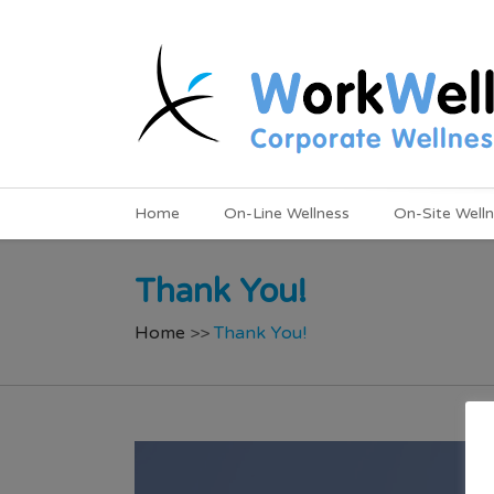
Home
On-Line Wellness
On-Site Well
Thank You!
Home
>>
Thank You!