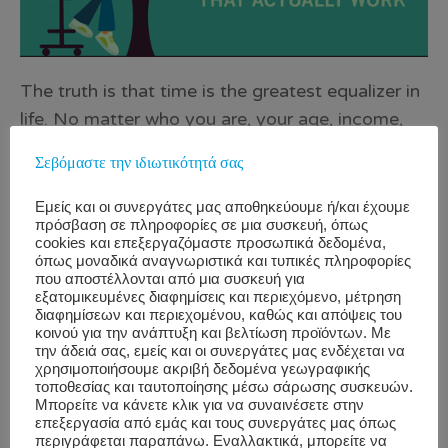
The truth is that time is the greatest equalizer in
life. No matter who you are, your age, income,
gender, race or religion, you have the same
Σεβόμαστε την ιδιωτικότητά σας
amount of time as the next person. Whether
you’re filthy rich or dirt poor, your time is the
Εμείς και οι συνεργάτες μας αποθηκεύουμε ή/και έχουμε
πρόσβαση σε πληροφορίες σε μια συσκευή, όπως
same. It’s not about how much time you have.
cookies και επεξεργαζόμαστε προσωπικά δεδομένα,
It’s about how effectively you manage your time.
όπως μοναδικά αναγνωριστικά και τυπικές πληροφορίες
που αποστέλλονται από μια συσκευή για
Source: Entrepreneur One of the most effective
εξατομικευμένες διαφημίσεις και περιεχόμενο, μέτρηση
skills you can have in life is powerful
διαφημίσεων και περιεχομένου, καθώς και απόψεις του
κοινού για την ανάπτυξη και βελτίωση προϊόντων. Με
and effective time management. If you’re not
την άδειά σας, εμείς και οι συνεργάτες μας ενδέχεται να
managing your time well, there’s no way you’re
χρησιμοποιήσουμε ακριβή δεδομένα γεωγραφικής
τοποθεσίας και ταυτοποίησης μέσω σάρωσης συσκευών.
going to reach your goals at work and the life
Μπορείτε να κάνετε κλικ για να συναινέσετε στην
επεξεργασία από εμάς και τους συνεργάτες μας όπως
outside of it. Sure, you might make some
περιγράφεται παραπάνω. Εναλλακτικά, μπορείτε να