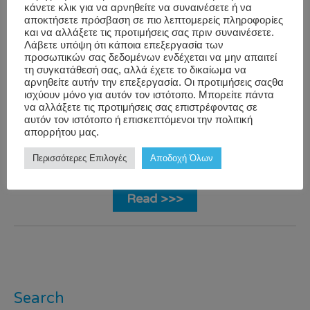
progress. But your […]
κάνετε κλικ για να αρνηθείτε να συναινέσετε ή να
αποκτήσετε πρόσβαση σε πιο λεπτομερείς πληροφορίες
και να αλλάξετε τις προτιμήσεις σας πριν συναινέσετε.
Employee
corporate
Λάβετε υπόψη ότι κάποια επεξεργασία των
προσωπικών σας δεδομένων ενδέχεται να μην απαιτεί
Workwell
Wellbeing
,
wellness
,
employee
τη συγκατάθεσή σας, αλλά έχετε το δικαίωμα να
αρνηθείτε αυτήν την επεξεργασία. Οι προτιμήσεις σαςθα
Performance
wellbeing
,
job
ισχύουν μόνο για αυτόν τον ιστότοπο. Μπορείτε πάντα
and
performance
,
time
να αλλάξετε τις προτιμήσεις σας επιστρέφοντας σε
αυτόν τον ιστότοπο ή επισκεπτόμενοι την πολιτική
Productivity
management
,
απορρήτου μας.
WorkWell
,
διαχείριση
Περισσότερες Επιλογές
Αποδοχή Όλων
χρόνου
Read >>>
Search