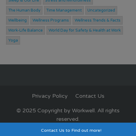
Sleep & Our Life
Stress and Mindfullness
The Human Body
Time Management
Uncategorized
Wellbeing
Wellness Programs
Wellness Trends & Facts
Work-Life Balance
World Day for Safety & Health at Work
Yoga
Privacy Policy
Contact Us
© 2025 Copyright by Workwell. All rights
reserved.
Privacy Policy
Contact Us to Find out more!