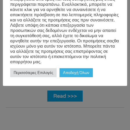
περιγράφεται παραπάνω. Εναλλακτικά, μπορείτε να
YIANNIS
Wellbeing
,
Company Culture
,
κάνετε κλικ για να αρνηθείτε να συναινέσετε ή να
KAPAIOS
αποκτήσετε πρόσβαση σε πιο λεπτομερείς πληροφορίες
Occupational
corporate
και να αλλάξετε τις προτιμήσεις σας πριν συναινέσετε.
Stress
wellness
,
Λάβετε υπόψη ότι κάποια επεξεργασία των
προσωπικών σας δεδομένων ενδέχεται να μην απαιτεί
employee
τη συγκατάθεσή σας, αλλά έχετε το δικαίωμα να
wellbeing
,
Office
αρνηθείτε αυτήν την επεξεργασία. Οι προτιμήσεις σαςθα
ισχύουν μόνο για αυτόν τον ιστότοπο. Μπορείτε πάντα
Streching
,
Office
να αλλάξετε τις προτιμήσεις σας επιστρέφοντας σε
Yoga
,
WorkWell
,
αυτόν τον ιστότοπο ή επισκεπτόμενοι την πολιτική
απορρήτου μας.
WorkWell
Corporate
Περισσότερες Επιλογές
Αποδοχή Όλων
Wellness Greece
Read >>>