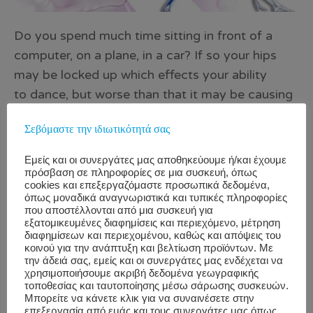
Do you spend much time sitting in front of a
computer, on a plane, in a car? If so your hips
may be locked up which effects your ability
to dance, but worse than that it may be causing
you undue stress and fear. Source Taking Time
Σεβόμαστε την ιδιωτικότητά σας
to Unlock the ‘Muscle of the Soul’ The Psoas
Muscle, is a long muscle located on the side of
Εμείς και οι συνεργάτες μας αποθηκεύουμε ή/και έχουμε
the lumbar region of the vertebral column and
πρόσβαση σε πληροφορίες σε μια συσκευή, όπως
cookies και επεξεργαζόμαστε προσωπικά δεδομένα,
brim of the pelvis, that is also known as the
όπως μοναδικά αναγνωριστικά και τυπικές πληροφορίες
“muscle of the soul”. It is one of the largest
που αποστέλλονται από μια συσκευή για
εξατομικευμένες διαφημίσεις και περιεχόμενο, μέτρηση
muscles in the body and it is a place where we
διαφημίσεων και περιεχομένου, καθώς και απόψεις του
κοινού για την ανάπτυξη και βελτίωση προϊόντων. Με
often store stress or trauma that can literally
την άδειά σας, εμείς και οι συνεργάτες μας ενδέχεται να
influence our […]
χρησιμοποιήσουμε ακριβή δεδομένα γεωγραφικής
τοποθεσίας και ταυτοποίησης μέσω σάρωσης συσκευών.
Μπορείτε να κάνετε κλικ για να συναινέσετε στην
Employee
back pain
,
επεξεργασία από εμάς και τους συνεργάτες μας όπως