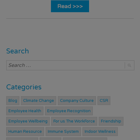
Read >>>
Search
Categories
Blog
Climate Change
Company Culture
CSR
Employee Health
Employee Recognition
Employee Wellbeing
For us The WorkForce
Friendship
Human Resource
Immune System
Indoor Wellness