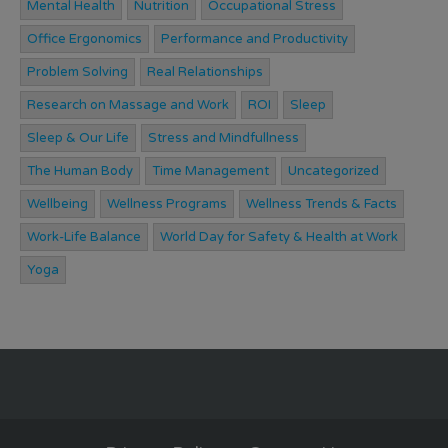
Mental Health
Nutrition
Occupational Stress
Office Ergonomics
Performance and Productivity
Problem Solving
Real Relationships
Research on Massage and Work
ROI
Sleep
Sleep & Our Life
Stress and Mindfullness
The Human Body
Time Management
Uncategorized
Wellbeing
Wellness Programs
Wellness Trends & Facts
Work-Life Balance
World Day for Safety & Health at Work
Yoga