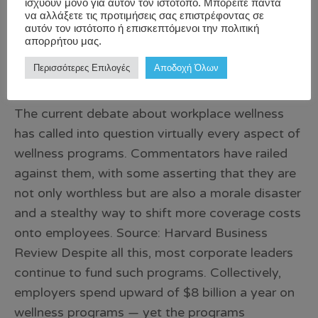
ισχύουν μόνο για αυτόν τον ιστότοπο. Μπορείτε πάντα
να αλλάξετε τις προτιμήσεις σας επιστρέφοντας σε
αυτόν τον ιστότοπο ή επισκεπτόμενοι την πολιτική
απορρήτου μας.
Περισσότερες Επιλογές
Αποδοχή Όλων
The current debate about workplace wellness
has called into question virtually every aspect of
wellness programs. Commentators have railed
against them, with some asserting that they are
not only worthless but are also a morale disaster
and a stealthy way to shift more coverage costs
onto employees. Source: Harvard Business
Review Despite all this, most corporate leaders
continue to fund such programs. Collectively,
employers spend upward of $8 billion a year on
wellness programs — yet the programs