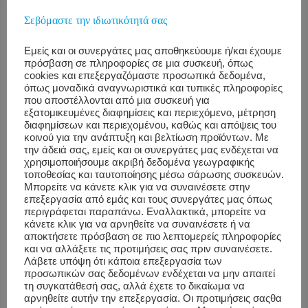
εργασιακό άγχος
Σεβόμαστε την ιδιωτικότητά σας
Read >>>
Εμείς και οι συνεργάτες μας αποθηκεύουμε ή/και έχουμε
πρόσβαση σε πληροφορίες σε μια συσκευή, όπως
cookies και επεξεργαζόμαστε προσωπικά δεδομένα,
όπως μοναδικά αναγνωριστικά και τυπικές πληροφορίες
που αποστέλλονται από μια συσκευή για
εξατομικευμένες διαφημίσεις και περιεχόμενο, μέτρηση
JUN
διαφημίσεων και περιεχομένου, καθώς και απόψεις του
21
κοινού για την ανάπτυξη και βελτίωση προϊόντων. Με
την άδειά σας, εμείς και οι συνεργάτες μας ενδέχεται να
χρησιμοποιήσουμε ακριβή δεδομένα γεωγραφικής
Employers Need to Recognize
τοποθεσίας και ταυτοποίησης μέσω σάρωσης συσκευών.
Μπορείτε να κάνετε κλικ για να συναινέσετε στην
That Our Wellness Starts at
επεξεργασία από εμάς και τους συνεργάτες μας όπως
περιγράφεται παραπάνω. Εναλλακτικά, μπορείτε να
Work – HBR
κάνετε κλικ για να αρνηθείτε να συναινέσετε ή να
αποκτήσετε πρόσβαση σε πιο λεπτομερείς πληροφορίες
και να αλλάξετε τις προτιμήσεις σας πριν συναινέσετε.
Λάβετε υπόψη ότι κάποια επεξεργασία των
προσωπικών σας δεδομένων ενδέχεται να μην απαιτεί
τη συγκατάθεσή σας, αλλά έχετε το δικαίωμα να
αρνηθείτε αυτήν την επεξεργασία. Οι προτιμήσεις σαςθα