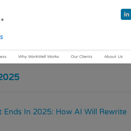
ness
Why WorkWell Works
Our Clients
About Us
/2025
 Ends In 2025: How AI Will Rewrite