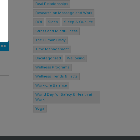
Real Relationships
Research on Massage and Work
re
ate
ROI
Sleep
Sleep & Our Life
Stress and Mindfullness
The Human Body
>>>
Time Management
Uncategorized
Wellbeing
Wellness Programs
Wellness Trends & Facts
Work-Life Balance
World Day for Safety & Health at
Work
Yoga