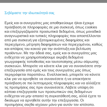
Σεβόμαστε την ιδιωτικότητά σας
Εμείς και οι συνεργάτες μας αποθηκεύουμε ή/και έχουμε
πρόσβαση σε πληροφορίες σε μια συσκευή, όπως cookies
και επεξεργαζόμαστε προσωπικά δεδομένα, όπως μοναδικά
αναγνωριστικά και τυπικές πληροφορίες που αποστέλλονται
από μια συσκευή για εξατομικευμένες διαφημίσεις και
περιεχόμενο, μέτρηση διαφημίσεων και περιεχομένου, καθώς
και απόψεις του κοινού για την ανάπτυξη και βελτίωση
προϊόντων. Με την άδειά σας, εμείς και οι συνεργάτες μας
ενδέχεται να χρησιμοποιήσουμε ακριβή δεδομένα
γεωγραφικής τοποθεσίας και ταυτοποίησης μέσω σάρωσης
συσκευών. Μπορείτε να κάνετε κλικ για να συναινέσετε στην
επεξεργασία από εμάς και τους συνεργάτες μας όπως
περιγράφεται παραπάνω. Εναλλακτικά, μπορείτε να κάνετε
κλικ για να αρνηθείτε να συναινέσετε ή να αποκτήσετε
πρόσβαση σε πιο λεπτομερείς πληροφορίες και να αλλάξετε
τις προτιμήσεις σας πριν συναινέσετε. Λάβετε υπόψη ότι
κάποια επεξεργασία των προσωπικών σας δεδομένων
ενδέχεται να μην απαιτεί τη συγκατάθεσή σας, αλλά έχετε το
ligence (AI) is no longer a theoretical concept but a transformative 
δικαίωμα να αρνηθείτε αυτήν την επεξεργασία. Οι
 work and redefining how businesses interact with customers. AI is n
προτιμήσεις σαςθα ισχύουν μόνο για αυτόν τον ιστότοπο.