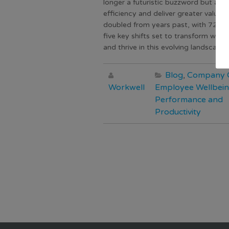
longer a futuristic buzzword but a t
efficiency and deliver greater value
doubled from years past, with 72% o
five key shifts set to transform work
and thrive in this evolving landscape.
Blog
,
Company C
Workwell
Employee Wellbei
Performance and
Productivity