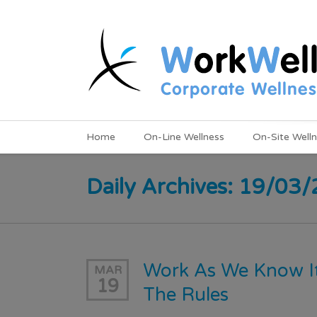
Home
On-Line Wellness
On-Site Well
Daily Archives: 19/03
Work As We Know It
MAR
19
The Rules