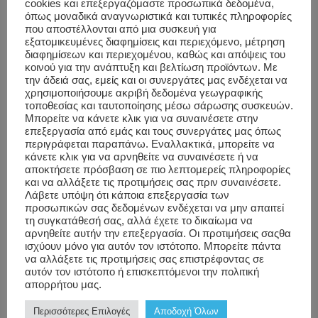
light of this, artificial intelligence (AI) is emerging
cookies και επεξεργαζόμαστε προσωπικά δεδομένα,
όπως μοναδικά αναγνωριστικά και τυπικές πληροφορίες
as a powerful way to deliver more targeted and
που αποστέλλονται από μια συσκευή για
εξατομικευμένες διαφημίσεις και περιεχόμενο, μέτρηση
effective wellness programs. Especially with the
διαφημίσεων και περιεχομένου, καθώς και απόψεις του
rapid pace […]
κοινού για την ανάπτυξη και βελτίωση προϊόντων. Με
την άδειά σας, εμείς και οι συνεργάτες μας ενδέχεται να
χρησιμοποιήσουμε ακριβή δεδομένα γεωγραφικής
Blog
,
AI access to
τοποθεσίας και ταυτοποίησης μέσω σάρωσης συσκευών.
Μπορείτε να κάνετε κλικ για να συναινέσετε στην
Workwell
Company
employees
,
AI
επεξεργασία από εμάς και τους συνεργάτες μας όπως
περιγράφεται παραπάνω. Εναλλακτικά, μπορείτε να
Culture
,
at work
,
AI
κάνετε κλικ για να αρνηθείτε να συναινέσετε ή να
Employee
Revolutionasing
αποκτήσετε πρόσβαση σε πιο λεπτομερείς πληροφορίες
και να αλλάξετε τις προτιμήσεις σας πριν συναινέσετε.
Wellbeing
,
For
at Work
,
AI
Λάβετε υπόψη ότι κάποια επεξεργασία των
us The
Wellbeing
,
προσωπικών σας δεδομένων ενδέχεται να μην απαιτεί
τη συγκατάθεσή σας, αλλά έχετε το δικαίωμα να
WorkForce
,
WorkWell
,
αρνηθείτε αυτήν την επεξεργασία. Οι προτιμήσεις σαςθα
Occupational
WorkWell
ισχύουν μόνο για αυτόν τον ιστότοπο. Μπορείτε πάντα
να αλλάξετε τις προτιμήσεις σας επιστρέφοντας σε
Stress
,
Corporate
αυτόν τον ιστότοπο ή επισκεπτόμενοι την πολιτική
Performance
Wellness
απορρήτου μας.
and
Greece
Περισσότερες Επιλογές
Αποδοχή Όλων