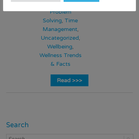
Productivity
,
Problem
Solving
,
Time
Management
,
Uncategorized
,
Wellbeing
,
Wellness Trends
& Facts
Read >>>
Search