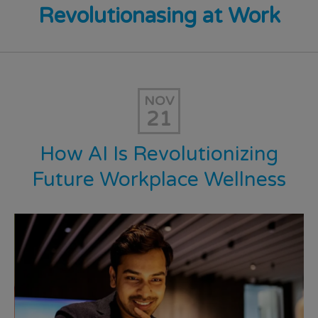
Revolutionasing at Work
NOV
21
How AI Is Revolutionizing
Future Workplace Wellness