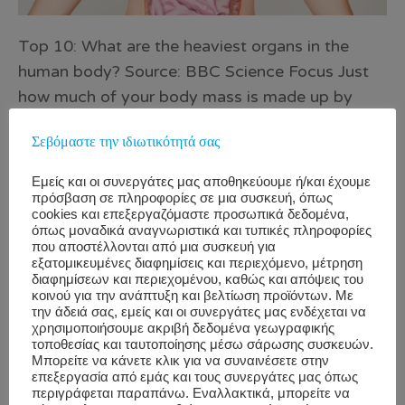
Top 10: What are the heaviest organs in the
human body? Source: BBC Science Focus Just
how much of your body mass is made up by
your vital organs? Find out what the heaviest
Σεβόμαστε την ιδιωτικότητά σας
organs in the human body are, and what they do,
here. 1. Skin Average weight: 4,535g Function:
Εμείς και οι συνεργάτες μας αποθηκεύουμε ή/και έχουμε
Protects against pathogens; provides insulation;
πρόσβαση σε πληροφορίες σε μια συσκευή, όπως
cookies και επεξεργαζόμαστε προσωπικά δεδομένα,
synthesizes vitamin D; regulates temperature;
όπως μοναδικά αναγνωριστικά και τυπικές πληροφορίες
provides sensation 2. Liver Average weight:
που αποστέλλονται από μια συσκευή για
εξατομικευμένες διαφημίσεις και περιεχόμενο, μέτρηση
1,560g Function: Breaks down toxins; produces
διαφημίσεων και περιεχομένου, καθώς και απόψεις του
κοινού για την ανάπτυξη και βελτίωση προϊόντων. Με
hormones, proteins and digestive biochemicals;
την άδειά σας, εμείς και οι συνεργάτες μας ενδέχεται να
regulates glycogen storage 3. Brain Average
χρησιμοποιήσουμε ακριβή δεδομένα γεωγραφικής
τοποθεσίας και ταυτοποίησης μέσω σάρωσης συσκευών.
weight: 1,500g Function: Drives executive
Μπορείτε να κάνετε κλικ για να συναινέσετε στην
functions such as reasoning; coordinates
επεξεργασία από εμάς και τους συνεργάτες μας όπως
περιγράφεται παραπάνω. Εναλλακτικά, μπορείτε να
responses to changes in environment 4. Lungs