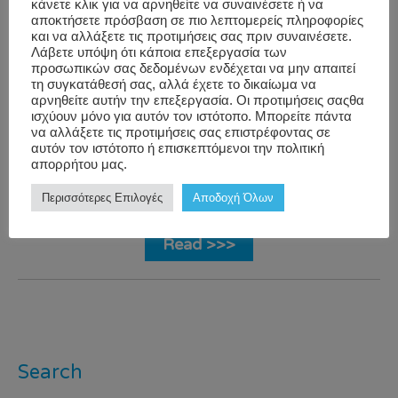
κάνετε κλικ για να αρνηθείτε να συναινέσετε ή να
Average weight: 1,300g Function: Supplies
αποκτήσετε πρόσβαση σε πιο λεπτομερείς πληροφορίες
και να αλλάξετε τις προτιμήσεις σας πριν συναινέσετε.
oxygen to be distributed […]
Λάβετε υπόψη ότι κάποια επεξεργασία των
προσωπικών σας δεδομένων ενδέχεται να μην απαιτεί
τη συγκατάθεσή σας, αλλά έχετε το δικαίωμα να
Blog
,
The
bodyfunctions
,
αρνηθείτε αυτήν την επεξεργασία. Οι προτιμήσεις σαςθα
ισχύουν μόνο για αυτόν τον ιστότοπο. Μπορείτε πάντα
Workwell
Human Body
,
humanbody
,
να αλλάξετε τις προτιμήσεις σας επιστρέφοντας σε
Wellness
vitalorgans
,
αυτόν τον ιστότοπο ή επισκεπτόμενοι την πολιτική
απορρήτου μας.
Trends &
wellbeing
,
Facts
WorkWell
Περισσότερες Επιλογές
Αποδοχή Όλων
Read >>>
Search