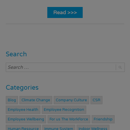
Read >>>
Search
Categories
Blog
Climate Change
Company Culture
CSR
Employee Health
Employee Recognition
Employee Wellbeing
For us The WorkForce
Friendship
Human Resource
Immune System
Indoor Wellness