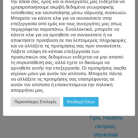
την άδειά σας, εμείς και οι συνεργάτες μας ενδέχεται να
together. Pair it with homemade paleo ice
χρησιμοποιήσουμε ακριβή δεδομένα γεωγραφικής
cream and you’ve got a classic dessert to treat
τοποθεσίας και ταυτοποίησης μέσω σάρωσης συσκευών.
Μπορείτε να κάνετε κλικ για να συναινέσετε στην
yourself to. Get the recipe here. Keto Cinnamon
επεξεργασία από εμάς και τους συνεργάτες μας όπως
περιγράφεται παραπάνω. Εναλλακτικά, μπορείτε να
Shortbread Cookies: Made with almond flour,
κάνετε κλικ για να αρνηθείτε να συναινέσετε ή να
[…]
αποκτήσετε πρόσβαση σε πιο λεπτομερείς πληροφορίες
και να αλλάξετε τις προτιμήσεις σας πριν συναινέσετε.
Λάβετε υπόψη ότι κάποια επεξεργασία των
Blog
,
#Corporate
προσωπικών σας δεδομένων ενδέχεται να μην απαιτεί
τη συγκατάθεσή σας, αλλά έχετε το δικαίωμα να
Workwell
Nutrition
,
Wellness
αρνηθείτε αυτήν την επεξεργασία. Οι προτιμήσεις σαςθα
ισχύουν μόνο για αυτόν τον ιστότοπο. Μπορείτε πάντα
Uncategorized
Provider
,
να αλλάξετε τις προτιμήσεις σας επιστρέφοντας σε
Christmas
αυτόν τον ιστότοπο ή επισκεπτόμενοι την πολιτική
απορρήτου μας.
recipies
,
christmas table
,
Περισσότερες Επιλογές
Αποδοχή Όλων
Healthy Eating
Tips
,
Healthy
recipies
,
WorkWell