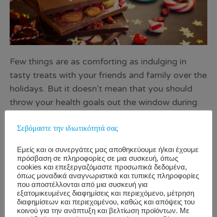
Few things are as comforting as indulging in
tasty treats with your friends and family over the
holidays. But it doesn’t mean that you should
throw your health goals out the window during
the festivities. Satisfy your sweet tooth—without
Σεβόμαστε την ιδιωτικότητά σας
derailing your healthy eating efforts—with these
better-for-you dessert recipes that don’t
Εμείς και οι συνεργάτες μας αποθηκεύουμε ή/και έχουμε
sacrifice flavor: Source: Forbes Fudgy Paleo
πρόσβαση σε πληροφορίες σε μια συσκευή, όπως
cookies και επεξεργαζόμαστε προσωπικά δεδομένα,
Brownies: These delicious, melt-in-your-mouth
όπως μοναδικά αναγνωριστικά και τυπικές πληροφορίες
brownies are made without any flour or sugar.
που αποστέλλονται από μια συσκευή για
εξατομικευμένες διαφημίσεις και περιεχόμενο, μέτρηση
Plus, the recipe requires just seven readily
διαφημίσεων και περιεχομένου, καθώς και απόψεις του
available ingredients and is super easy to put
κοινού για την ανάπτυξη και βελτίωση προϊόντων. Με