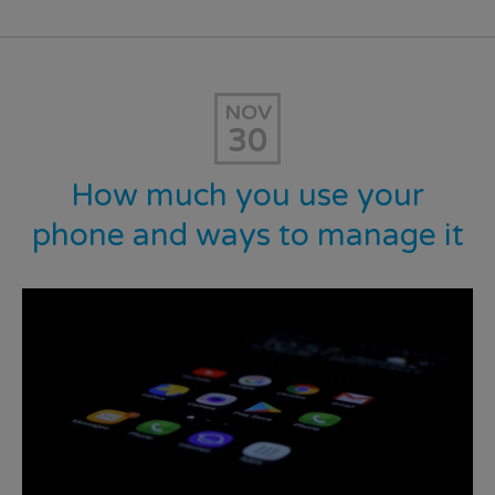
NOV
30
How much you use your
phone and ways to manage it