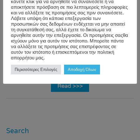
κάνετε κλικ για να αρνηθείτε να συναινέσετε ή να
αποκτήσετε πρόσβαση σε πιο λεπτομερείς πληροφορίες
και να αλλάξετε τις προτιμήσεις σας πριν συναινέσετε.
Employee
Corporate
Λάβετε υπόψη ότι κάποια επεξεργασία των
προσωπικών σας δεδομένων ενδέχεται να μην απαιτεί
YIANNIS
Wellbeing
,
For
Wellness Greece
,
τη συγκατάθεσή σας, αλλά έχετε το δικαίωμα να
KAPAIOS
us The
PhoneUsage
,
αρνηθείτε αυτήν την επεξεργασία. Οι προτιμήσεις σαςθα
ισχύουν μόνο για αυτόν τον ιστότοπο. Μπορείτε πάντα
WorkForce
,
rescuetime
,
να αλλάξετε τις προτιμήσεις σας επιστρέφοντας σε
Wellness
smartphone
,
αυτόν τον ιστότοπο ή επισκεπτόμενοι την πολιτική
απορρήτου μας.
Trends &
WorkWell
Facts
Περισσότερες Επιλογές
Αποδοχή Όλων
Read >>>
Search