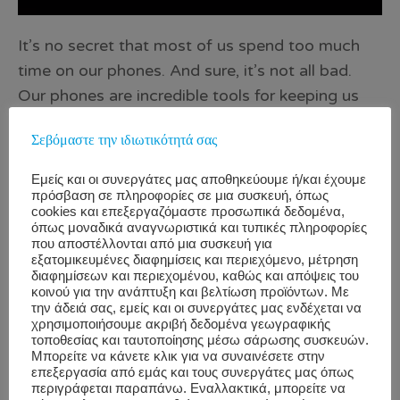
It’s no secret that most of us spend too much
time on our phones. And sure, it’s not all bad.
Our phones are incredible tools for keeping us
connecting, informed, and (sometimes)
Σεβόμαστε την ιδιωτικότητά σας
productive. However, study after study is
starting to show that our screen time habits can
Εμείς και οι συνεργάτες μας αποθηκεύουμε ή/και έχουμε
have a pretty negative impact on our focus and
πρόσβαση σε πληροφορίες σε μια συσκευή, όπως
cookies και επεξεργαζόμαστε προσωπικά δεδομένα,
attention. Especially during the workday. Source
όπως μοναδικά αναγνωριστικά και τυπικές πληροφορίες
If you’re like most people, your phone has
που αποστέλλονται από μια συσκευή για
εξατομικευμένες διαφημίσεις και περιεχόμενο, μέτρηση
become a modern-day safety blanket. Feeling
διαφημίσεων και περιεχομένου, καθώς και απόψεις του
κοινού για την ανάπτυξη και βελτίωση προϊόντων. Με
stressed about a project? Just check Instagram
την άδειά σας, εμείς και οι συνεργάτες μας ενδέχεται να
for a few minutes to get your mind off it. Inbox
χρησιμοποιήσουμε ακριβή δεδομένα γεωγραφικής
τοποθεσίας και ταυτοποίησης μέσω σάρωσης συσκευών.
getting out of control? You can always get to it
Μπορείτε να κάνετε κλικ για να συναινέσετε στην
after replying to some tweets. But just the same
επεξεργασία από εμάς και τους συνεργάτες μας όπως
περιγράφεται παραπάνω. Εναλλακτικά, μπορείτε να
as our […]