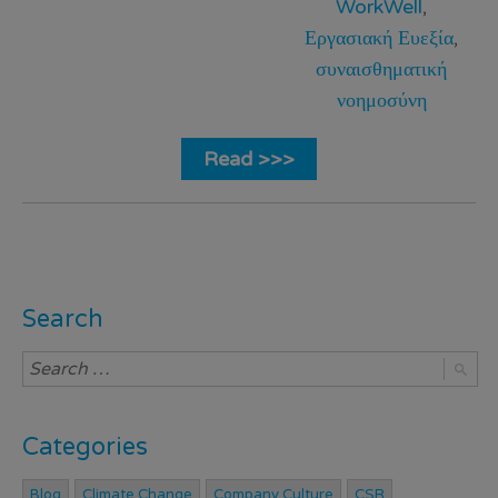
WorkWell
,
Εργασιακή Ευεξία
,
συναισθηματική
νοημοσύνη
Read >>>
Search
Categories
Blog
Climate Change
Company Culture
CSR