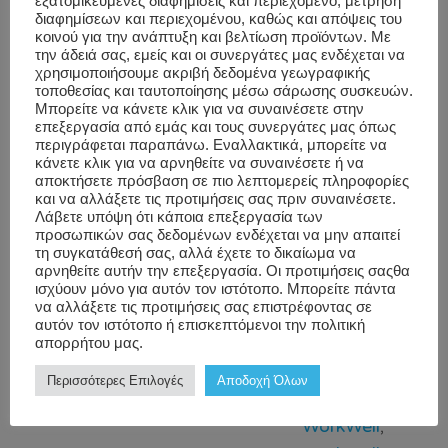
because sending oxygen to your muscles allows
εξατομικευμένες διαφημίσεις και περιεχόμενο, μέτρηση
διαφημίσεων και περιεχομένου, καθώς και απόψεις του
[…]
κοινού για την ανάπτυξη και βελτίωση προϊόντων. Με
την άδειά σας, εμείς και οι συνεργάτες μας ενδέχεται να
χρησιμοποιήσουμε ακριβή δεδομένα γεωγραφικής
Company
Company
τοποθεσίας και ταυτοποίησης μέσω σάρωσης συσκευών.
Μπορείτε να κάνετε κλικ για να συναινέσετε στην
Workwell
Culture
,
Culture
,
επεξεργασία από εμάς και τους συνεργάτες μας όπως
Employee
corporate
περιγράφεται παραπάνω. Εναλλακτικά, μπορείτε να
κάνετε κλικ για να αρνηθείτε να συναινέσετε ή να
Wellbeing
,
For
wellness
,
Deep
αποκτήσετε πρόσβαση σε πιο λεπτομερείς πληροφορίες
και να αλλάξετε τις προτιμήσεις σας πριν συναινέσετε.
us The
Breathing
,
Λάβετε υπόψη ότι κάποια επεξεργασία των
WorkForce
,
emotional
προσωπικών σας δεδομένων ενδέχεται να μην απαιτεί
τη συγκατάθεσή σας, αλλά έχετε το δικαίωμα να
Stress and
intelligence
,
αρνηθείτε αυτήν την επεξεργασία. Οι προτιμήσεις σαςθα
Mindfullness
,
employee
ισχύουν μόνο για αυτόν τον ιστότοπο. Μπορείτε πάντα
να αλλάξετε τις προτιμήσεις σας επιστρέφοντας σε
Uncategorized
wellbeing
,
job
αυτόν τον ιστότοπο ή επισκεπτόμενοι την πολιτική
performance
,
απορρήτου μας.
Mindfullness
,
Περισσότερες Επιλογές
Αποδοχή Όλων
Office Yoga
WorkWell
,