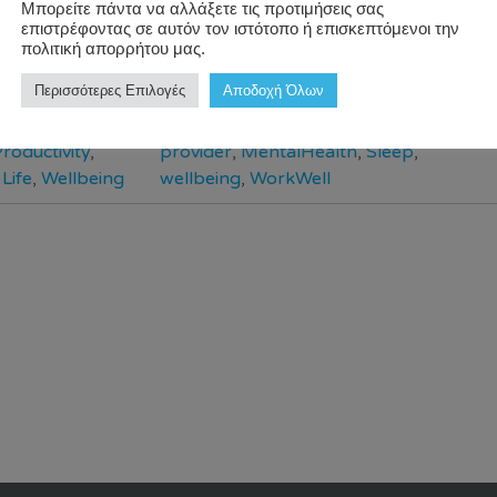
Μπορείτε πάντα να αλλάξετε τις προτιμήσεις σας
tand the bidirectional relationship between mental health and slee
επιστρέφοντας σε αυτόν τον ιστότοπο ή επισκεπτόμενοι την
 multitude of factors, but, given their close association, there is
πολιτική απορρήτου μας.
ing sleep can […]
Περισσότερες Επιλογές
Αποδοχή Όλων
alth
,
#Habits
,
corporate wellness
Read 
roductivity
,
provider
,
MentalHealth
,
Sleep
,
Life
,
Wellbeing
wellbeing
,
WorkWell