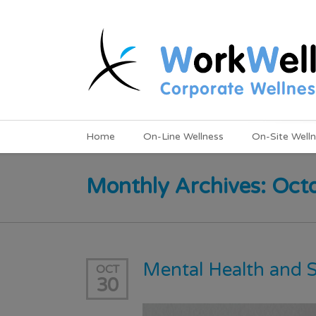
Home
On-Line Wellness
On-Site Well
Monthly Archives: Oct
Mental Health and 
OCT
30