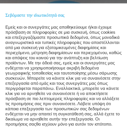
Σεβόμαστε την ιδιωτικότητά σας
Εμείς και οι συνεργάτες μας αποθηκεύουμε ή/και έχουμε
πρόσβαση σε πληροφορίες σε μια συσκευή, όπως cookies
και επεξεργαζόμαστε προσωπικά δεδομένα, όπως μοναδικά
αναγνωριστικά και τυπικές πληροφορίες που αποστέλλονται
από μια συσκευή για εξατομικευμένες διαφημίσεις και
περιεχόμενο, μέτρηση διαφημίσεων και περιεχομένου, καθώς
και απόψεις του κοινού για την ανάπτυξη και βελτίωση
προϊόντων. Με την άδειά σας, εμείς και οι συνεργάτες μας
ενδέχεται να χρησιμοποιήσουμε ακριβή δεδομένα
γεωγραφικής τοποθεσίας και ταυτοποίησης μέσω σάρωσης
συσκευών. Μπορείτε να κάνετε κλικ για να συναινέσετε στην
επεξεργασία από εμάς και τους συνεργάτες μας όπως
περιγράφεται παραπάνω. Εναλλακτικά, μπορείτε να κάνετε
κλικ για να αρνηθείτε να συναινέσετε ή να αποκτήσετε
πρόσβαση σε πιο λεπτομερείς πληροφορίες και να αλλάξετε
τις προτιμήσεις σας πριν συναινέσετε. Λάβετε υπόψη ότι
ople know firsthand that sleep affects their mental state. After al
κάποια επεξεργασία των προσωπικών σας δεδομένων
one in a bad mood “woke up on the wrong side of the bed.” As it tur
ενδέχεται να μην απαιτεί τη συγκατάθεσή σας, αλλά έχετε το
nd this colloquial saying. Sleep is closely connected to mental and
δικαίωμα να αρνηθείτε αυτήν την επεξεργασία. Οι
προτιμήσεις σαςθα ισχύουν μόνο για αυτόν τον ιστότοπο.
d links to depression, anxiety, bipolar disorder, and other conditi