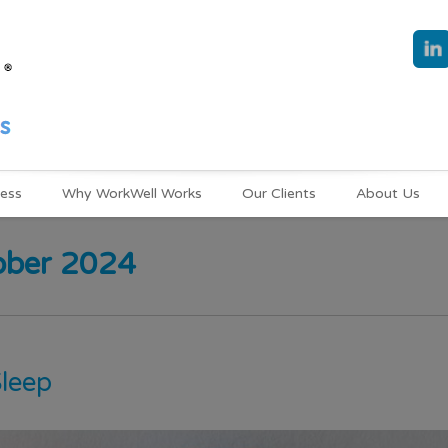
ness
Why WorkWell Works
Our Clients
About Us
ober 2024
Sleep