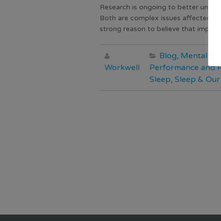
Research is ongoing to better unders
Both are complex issues affected by a
strong reason to believe that improv
Blog
,
Mental He
Workwell
Performance and P
Sleep
,
Sleep & Our 