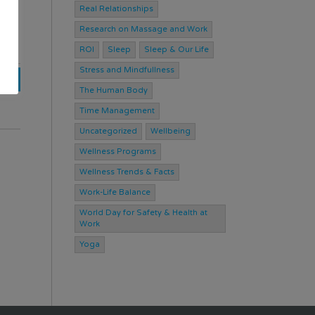
p.
Real Relationships
Research on Massage and Work
ROI
Sleep
Sleep & Our Life
Stress and Mindfullness
>>>
The Human Body
Time Management
Uncategorized
Wellbeing
Wellness Programs
Wellness Trends & Facts
Work-Life Balance
World Day for Safety & Health at
Work
Yoga