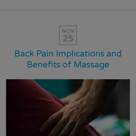
NOV
25
Back Pain Implications and
Benefits of Massage