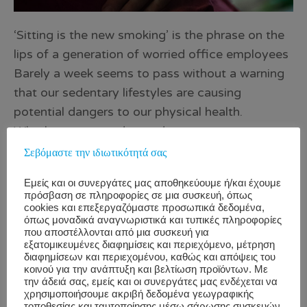
‘Sitting is the new smoking’ is the phrase on the
lips of a generation of worried office employees
Barely a week seems to pass without a warning
that our sedentary lifestyles are causing
potential dangers to our physical health.
Whether you spend your day sat at a computer
screen or a TV screen (or both), the chances are
Σεβόμαστε την ιδιωτικότητά σας
that you are raising your risk of type 2 diabetes,
Εμείς και οι συνεργάτες μας αποθηκεύουμε ή/και έχουμε
cardiovascular disease and cancer. Part of the
πρόσβαση σε πληροφορίες σε μια συσκευή, όπως
problem is that today’s lifestyles are not as
cookies και επεξεργαζόμαστε προσωπικά δεδομένα,
όπως μοναδικά αναγνωριστικά και τυπικές πληροφορίες
consistently active as those of generations gone
που αποστέλλονται από μια συσκευή για
by. Link Research A randomized between-
εξατομικευμένες διαφημίσεις και περιεχόμενο, μέτρηση
διαφημίσεων και περιεχομένου, καθώς και απόψεις του
groups design was used to evaluate massage
κοινού για την ανάπτυξη και βελτίωση προϊόντων. Με
την άδειά σας, εμείς και οι συνεργάτες μας ενδέχεται να
therapy versus relaxation therapy effects on
χρησιμοποιήσουμε ακριβή δεδομένα γεωγραφικής
chronic low back pain. […]
τοποθεσίας και ταυτοποίησης μέσω σάρωσης συσκευών.