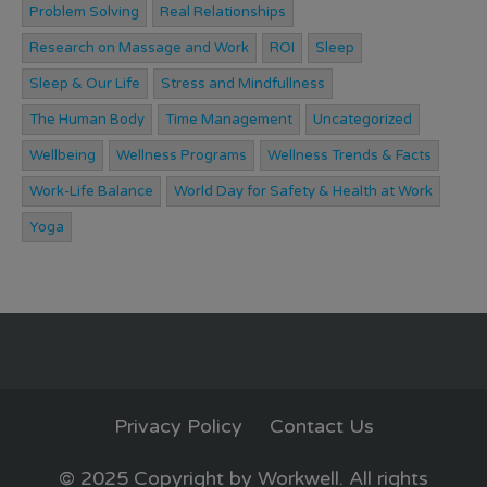
Problem Solving
Real Relationships
Research on Massage and Work
ROI
Sleep
Sleep & Our Life
Stress and Mindfullness
The Human Body
Time Management
Uncategorized
Wellbeing
Wellness Programs
Wellness Trends & Facts
Work-Life Balance
World Day for Safety & Health at Work
Yoga
Privacy Policy
Contact Us
© 2025 Copyright by Workwell. All rights