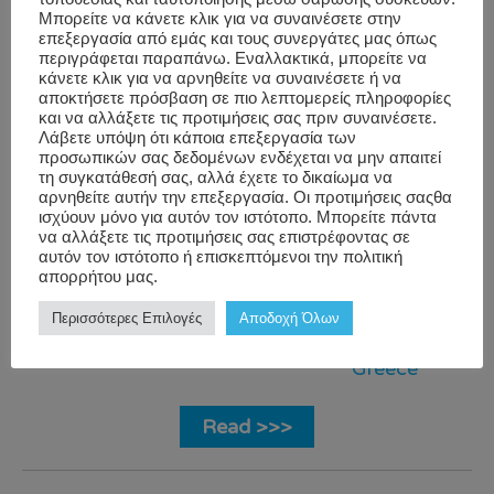
Μπορείτε να κάνετε κλικ για να συναινέσετε στην
επεξεργασία από εμάς και τους συνεργάτες μας όπως
Blog
,
0
employee
,
περιγράφεται παραπάνω. Εναλλακτικά, μπορείτε να
κάνετε κλικ για να αρνηθείτε να συναινέσετε ή να
Workwell
Research
Greece
,
αποκτήσετε πρόσβαση σε πιο λεπτομερείς πληροφορίες
και να αλλάξετε τις προτιμήσεις σας πριν συναινέσετε.
on
inflammation
,
Λάβετε υπόψη ότι κάποια επεξεργασία των
Massage
massage
,
relief
,
προσωπικών σας δεδομένων ενδέχεται να μην απαιτεί
τη συγκατάθεσή σας, αλλά έχετε το δικαίωμα να
and
stress
,
therapy
,
αρνηθείτε αυτήν την επεξεργασία. Οι προτιμήσεις σαςθα
Work
turmeric
,
ισχύουν μόνο για αυτόν τον ιστότοπο. Μπορείτε πάντα
να αλλάξετε τις προτιμήσεις σας επιστρέφοντας σε
wellness
,
αυτόν τον ιστότοπο ή επισκεπτόμενοι την πολιτική
WorkWell
,
απορρήτου μας.
WorkWell
Περισσότερες Επιλογές
Αποδοχή Όλων
CorporateWellnes
Greece
Read >>>