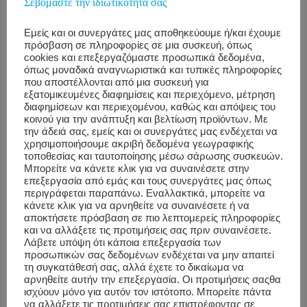
Σεβόμαστε την ιδιωτικότητά σας
Εμείς και οι συνεργάτες μας αποθηκεύουμε ή/και έχουμε
Read >>>
πρόσβαση σε πληροφορίες σε μια συσκευή, όπως
cookies και επεξεργαζόμαστε προσωπικά δεδομένα,
όπως μοναδικά αναγνωριστικά και τυπικές πληροφορίες
που αποστέλλονται από μια συσκευή για
εξατομικευμένες διαφημίσεις και περιεχόμενο, μέτρηση
διαφημίσεων και περιεχομένου, καθώς και απόψεις του
JAN
κοινού για την ανάπτυξη και βελτίωση προϊόντων. Με
28
την άδειά σας, εμείς και οι συνεργάτες μας ενδέχεται να
χρησιμοποιήσουμε ακριβή δεδομένα γεωγραφικής
5 Tips For Reducing Your Work
τοποθεσίας και ταυτοποίησης μέσω σάρωσης συσκευών.
Μπορείτε να κάνετε κλικ για να συναινέσετε στην
Stress in 2020 (by yourself)
επεξεργασία από εμάς και τους συνεργάτες μας όπως
περιγράφεται παραπάνω. Εναλλακτικά, μπορείτε να
κάνετε κλικ για να αρνηθείτε να συναινέσετε ή να
αποκτήσετε πρόσβαση σε πιο λεπτομερείς πληροφορίες
και να αλλάξετε τις προτιμήσεις σας πριν συναινέσετε.
Λάβετε υπόψη ότι κάποια επεξεργασία των
προσωπικών σας δεδομένων ενδέχεται να μην απαιτεί
τη συγκατάθεσή σας, αλλά έχετε το δικαίωμα να
αρνηθείτε αυτήν την επεξεργασία. Οι προτιμήσεις σαςθα
ισχύουν μόνο για αυτόν τον ιστότοπο. Μπορείτε πάντα
να αλλάξετε τις προτιμήσεις σας επιστρέφοντας σε