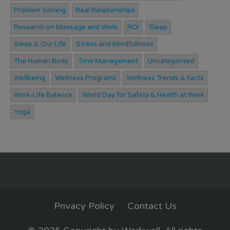
Problem Solving
Real Relationships
Research on Massage and Work
ROI
Sleep
Sleep & Our Life
Stress and Mindfullness
The Human Body
Time Management
Uncategorized
Wellbeing
Wellness Programs
Wellness Trends & Facts
Work-Life Balance
World Day for Safety & Health at Work
Yoga
Privacy Policy
Contact Us