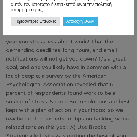
αυτόν τον ιστότοπο ή επισκεπτόμενοι την πολιτική
απορρήτου μας.
Περισσότερες Επιλογές
Αποδοχή Όλων
You feel the need to commit that 2020 is the
year you stress less about work? That the
demanding deadlines, long hours, and email
notifications will not get you down? It’s a great
goal, and one you likely have in common with a
lot of people; a survey by the American
Psychological Association revealed that 61
percent of respondents found work to be a
source of stress. Source But resolutions are best
kept with a plan of action in your inbox, so we
reached out to experts for tips on tackling work-
related tension this year. A) Use Breaks
Strategically If stress is getting the best of you