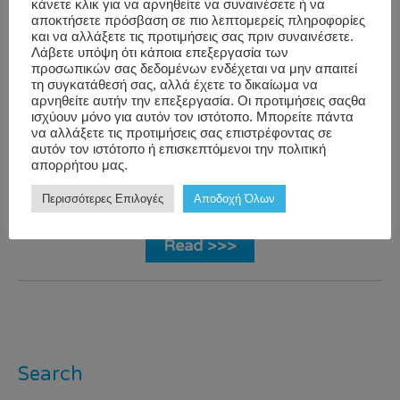
κάνετε κλικ για να αρνηθείτε να συναινέσετε ή να
αποκτήσετε πρόσβαση σε πιο λεπτομερείς πληροφορίες
Blog
,
corporate
και να αλλάξετε τις προτιμήσεις σας πριν συναινέσετε.
Workwell
Company
wellness
,
Λάβετε υπόψη ότι κάποια επεξεργασία των
προσωπικών σας δεδομένων ενδέχεται να μην απαιτεί
Culture
,
performance
,
τη συγκατάθεσή σας, αλλά έχετε το δικαίωμα να
Performance
problemsolving
,
αρνηθείτε αυτήν την επεξεργασία. Οι προτιμήσεις σαςθα
ισχύουν μόνο για αυτόν τον ιστότοπο. Μπορείτε πάντα
and
productivity
,
να αλλάξετε τις προτιμήσεις σας επιστρέφοντας σε
Productivity
,
strategy
,
αυτόν τον ιστότοπο ή επισκεπτόμενοι την πολιτική
απορρήτου μας.
Problem
WorkWell
Solving
Περισσότερες Επιλογές
Αποδοχή Όλων
Read >>>
Search