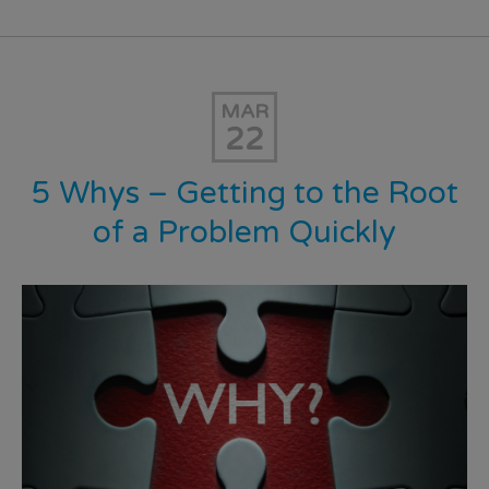
MAR
22
5 Whys – Getting to the Root
of a Problem Quickly