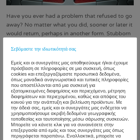
Have you ever had a problem that refused to go
away? No matter what you did, sooner or later it
would return, perhaps in another form. Stubborn
or recurrent problems are often symptoms of
Σεβόμαστε την ιδιωτικότητά σας
deeper issues. “Quick fixes” may seem
convenient, but they often solve only the
Εμείς και οι συνεργάτες μας αποθηκεύουμε ή/και έχουμε
surface issues and waste resources that could
πρόσβαση σε πληροφορίες σε μια συσκευή, όπως
cookies και επεξεργαζόμαστε προσωπικά δεδομένα,
otherwise be used to tackle the real cause.
όπως μοναδικά αναγνωριστικά και τυπικές πληροφορίες
Source: Mind Tools Content Team In this article
που αποστέλλονται από μια συσκευή για
εξατομικευμένες διαφημίσεις και περιεχόμενο, μέτρηση
and in the video, below, we look at the 5 Whys
διαφημίσεων και περιεχομένου, καθώς και απόψεις του
κοινού για την ανάπτυξη και βελτίωση προϊόντων. Με
technique (sometimes known as 5Y). This is a
την άδειά σας, εμείς και οι συνεργάτες μας ενδέχεται να
simple but powerful tool for cutting quickly
χρησιμοποιήσουμε ακριβή δεδομένα γεωγραφικής
τοποθεσίας και ταυτοποίησης μέσω σάρωσης συσκευών.
through the outward symptoms of a problem to
Μπορείτε να κάνετε κλικ για να συναινέσετε στην
reveal its underlying causes – so that you […]
επεξεργασία από εμάς και τους συνεργάτες μας όπως
περιγράφεται παραπάνω. Εναλλακτικά, μπορείτε να