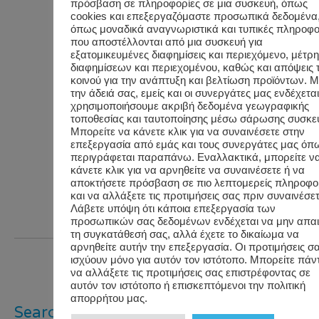
πρόσβαση σε πληροφορίες σε μια συσκευή, όπως
Performance
cookies και επεξεργαζόμαστε προσωπικά δεδομένα
όπως μοναδικά αναγνωριστικά και τυπικές πληροφο
and
που αποστέλλονται από μια συσκευή για
Productivity
,
εξατομικευμένες διαφημίσεις και περιεχόμενο, μέτρ
διαφημίσεων και περιεχομένου, καθώς και απόψεις 
Uncategorized
,
κοινού για την ανάπτυξη και βελτίωση προϊόντων. 
Wellbeing
,
την άδειά σας, εμείς και οι συνεργάτες μας ενδέχετα
χρησιμοποιήσουμε ακριβή δεδομένα γεωγραφικής
Wellness
τοποθεσίας και ταυτοποίησης μέσω σάρωσης συσκε
Programs
,
Μπορείτε να κάνετε κλικ για να συναινέσετε στην
επεξεργασία από εμάς και τους συνεργάτες μας όπ
Wellness
περιγράφεται παραπάνω. Εναλλακτικά, μπορείτε ν
κάνετε κλικ για να αρνηθείτε να συναινέσετε ή να
Trends & Facts
αποκτήσετε πρόσβαση σε πιο λεπτομερείς πληροφο
και να αλλάξετε τις προτιμήσεις σας πριν συναινέσετ
Read >>>
Λάβετε υπόψη ότι κάποια επεξεργασία των
προσωπικών σας δεδομένων ενδέχεται να μην απαι
τη συγκατάθεσή σας, αλλά έχετε το δικαίωμα να
αρνηθείτε αυτήν την επεξεργασία. Οι προτιμήσεις σ
ισχύουν μόνο για αυτόν τον ιστότοπο. Μπορείτε πάν
να αλλάξετε τις προτιμήσεις σας επιστρέφοντας σε
αυτόν τον ιστότοπο ή επισκεπτόμενοι την πολιτική
απορρήτου μας.
Search