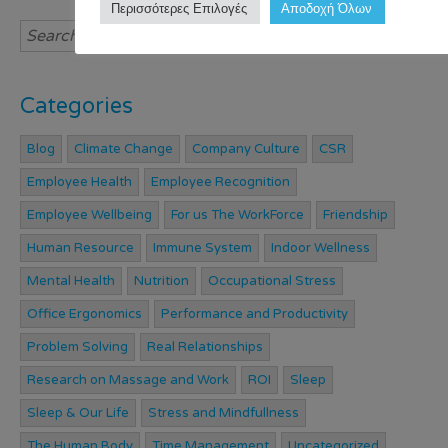
Περισσότερες Επιλογές
Αποδοχή Όλων
Categories
Blog
Climate Change
Company Culture
CSR
Employee Health
Employee Recognition
Employee Wellbeing
For us The WorkForce
Friendship
Human Resource
Immune System
Indoor Wellness
Mental Health
Nutrition
Occupational Stress
Office Ergonomics
Performance and Productivity
Problem Solving
Real Relationships
Research on Massage and Work
ROI
Sleep
Sleep & Our Life
Stress and Mindfullness
The Human Body
Time Management
Uncategorized