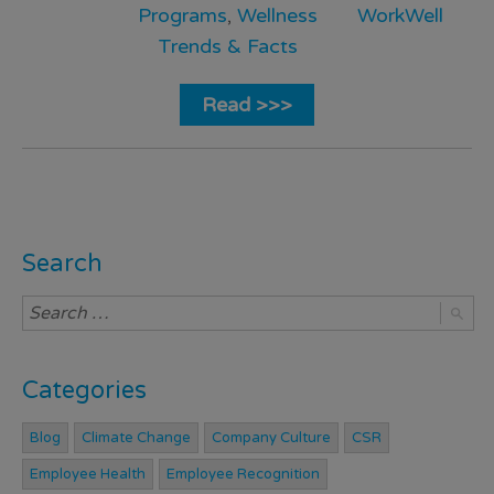
Programs
,
Wellness
WorkWell
Trends & Facts
Read >>>
Search
Categories
Blog
Climate Change
Company Culture
CSR
Employee Health
Employee Recognition