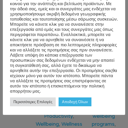
opportunities to do what employees do best,
κοινού για την ανάπτυξη και βελτίωση προϊόντων. Με
την άδειά σας, εμείς και οι συνεργάτες μας ενδέχεται να
and feeling cared about at work. Employee
χρησιμοποιήσουμε ακριβή δεδομένα γεωγραφικής
engagement began to fall in 2021, the same
τοποθεσίας και ταυτοποίησης μέσω σάρωσης συσκευών.
Μπορείτε να κάνετε κλικ για να συναινέσετε στην
year the “great resignation” was coined as […]
επεξεργασία από εμάς και τους συνεργάτες μας όπως
περιγράφεται παραπάνω. Εναλλακτικά, μπορείτε να
κάνετε κλικ για να αρνηθείτε να συναινέσετε ή να
Blog
,
Company
Company
αποκτήσετε πρόσβαση σε πιο λεπτομερείς πληροφορίες
και να αλλάξετε τις προτιμήσεις σας πριν συναινέσετε.
Workwell
Culture
,
Employee
Culture
,
Λάβετε υπόψη ότι κάποια επεξεργασία των
Health
,
Employee
corporate
προσωπικών σας δεδομένων ενδέχεται να μην απαιτεί
τη συγκατάθεσή σας, αλλά έχετε το δικαίωμα να
Recognition
,
wellness
,
αρνηθείτε αυτήν την επεξεργασία. Οι προτιμήσεις σαςθα
Employee
employee
ισχύουν μόνο για αυτόν τον ιστότοπο. Μπορείτε πάντα
να αλλάξετε τις προτιμήσεις σας επιστρέφοντας σε
Wellbeing
,
For us
performance
,
αυτόν τον ιστότοπο ή επισκεπτόμενοι την πολιτική
απορρήτου μας.
The WorkForce
,
employee
Human Resource
,
wellbeing
,
Περισσότερες Επιλογές
Αποδοχή Όλων
Performance and
productivity
,
Productivity
,
wellbeing
Wellbeing
,
Wellness
programs
,