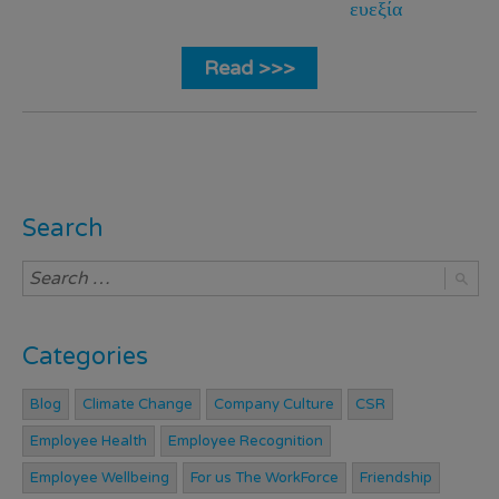
ευεξία
Read >>>
Search
Categories
Blog
Climate Change
Company Culture
CSR
Employee Health
Employee Recognition
Employee Wellbeing
For us The WorkForce
Friendship