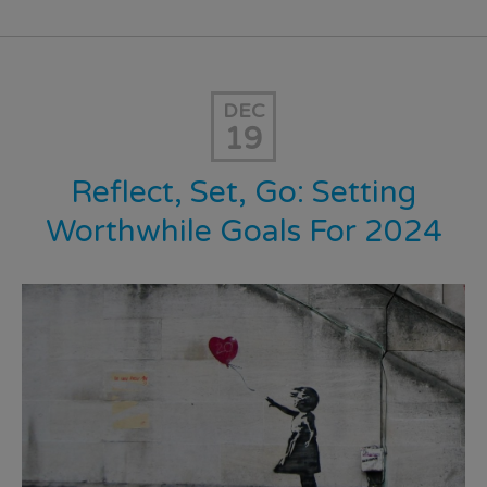
DEC
19
Reflect, Set, Go: Setting
Worthwhile Goals For 2024