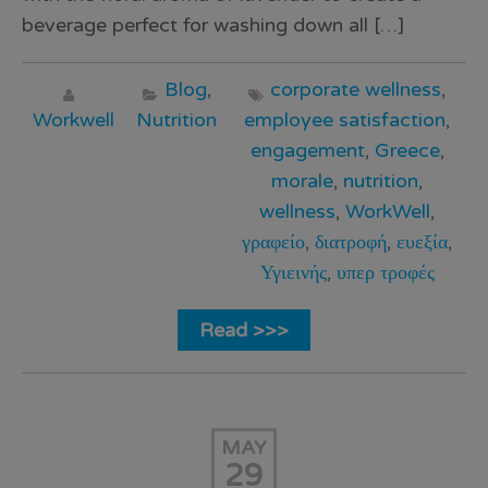
beverage perfect for washing down all […]
Blog
,
corporate wellness
,
Workwell
Nutrition
employee satisfaction
,
engagement
,
Greece
,
morale
,
nutrition
,
wellness
,
WorkWell
,
γραφείο
,
διατροφή
,
ευεξία
,
Υγιεινής
,
υπερ τροφές
Read >>>
MAY
29