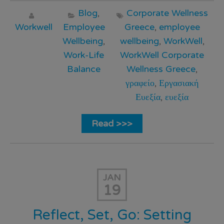
Blog
,
Corporate Wellness
Workwell
Employee
Greece
,
employee
Wellbeing
,
wellbeing
,
WorkWell
,
Work-Life
WorkWell Corporate
Balance
Wellness Greece
,
γραφείο
,
Εργασιακή
Ευεξία
,
ευεξία
Read >>>
JAN
19
Reflect, Set, Go: Setting