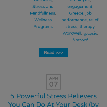
Stress and
engagement
,
Mindfullness
,
Greece
,
job
Wellness
performance
,
relief
,
Programs
stress
,
therapy
,
WorkWell
,
γραφείο
,
διατροφή
Read >>>
APR
07
5 Powerful Stress Relievers
You Can Do At Your Desk (by