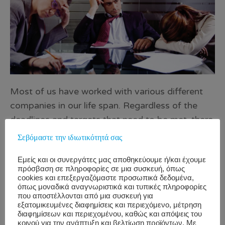
Most of us have worked with various different
companies in our life span. Regardless of the
deadlines and targets that need to be met, there
are work environments that simply thrive on
Σεβόμαστε την ιδιωτικότητά σας
stress and others that keep it to a manageable
Εμείς και οι συνεργάτες μας αποθηκεύουμε ή/και έχουμε
minimum. Why is that? It often relates to the
πρόσβαση σε πληροφορίες σε μια συσκευή, όπως
culture and actions that companies take to
cookies και επεξεργαζόμαστε προσωπικά δεδομένα,
όπως μοναδικά αναγνωριστικά και τυπικές πληροφορίες
achieve just that. Increase results but make a
που αποστέλλονται από μια συσκευή για
strong effort by taking specific actions to
εξατομικευμένες διαφημίσεις και περιεχόμενο, μέτρηση
διαφημίσεων και περιεχομένου, καθώς και απόψεις του
reduce tension. Here are some steps towards
κοινού για την ανάπτυξη και βελτίωση προϊόντων. Με