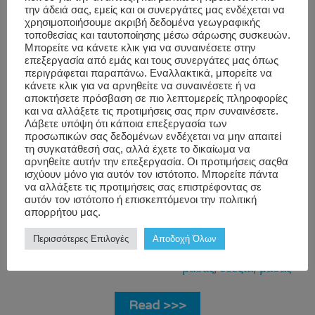
that much desired balance: Source 1. Identify
την άδειά σας, εμείς και οι συνεργάτες μας ενδέχεται να
χρησιμοποιήσουμε ακριβή δεδομένα γεωγραφικής
the problem areas The first step to helping your
τοποθεσίας και ταυτοποίησης μέσω σάρωσης συσκευών.
stressed out employees is to find out what
Μπορείτε να κάνετε κλικ για να συναινέσετε στην
επεξεργασία από εμάς και τους συνεργάτες μας όπως
they’re stressed about. Stress comes in many
περιγράφεται παραπάνω. Εναλλακτικά, μπορείτε να
κάνετε κλικ για να αρνηθείτε να συναινέσετε ή να
[…]
αποκτήσετε πρόσβαση σε πιο λεπτομερείς πληροφορίες
και να αλλάξετε τις προτιμήσεις σας πριν συναινέσετε.
Λάβετε υπόψη ότι κάποια επεξεργασία των
Blog
,
corporate
προσωπικών σας δεδομένων ενδέχεται να μην απαιτεί
Workwell
Stress and
massage
,
τη συγκατάθεσή σας, αλλά έχετε το δικαίωμα να
αρνηθείτε αυτήν την επεξεργασία. Οι προτιμήσεις σαςθα
Mindfullness
,
corporate wellness
,
ισχύουν μόνο για αυτόν τον ιστότοπο. Μπορείτε πάντα
να αλλάξετε τις προτιμήσεις σας επιστρέφοντας σε
Wellness
job performance
,
αυτόν τον ιστότοπο ή επισκεπτόμενοι την πολιτική
Programs
massage
,
relief
,
απορρήτου μας.
stress
,
WorkWell
,
Περισσότερες Επιλογές
Αποδοχή Όλων
γραφείο
,
εταιρικό
μασάζ
,
ευεξία
,
μασάζ
Read >>>