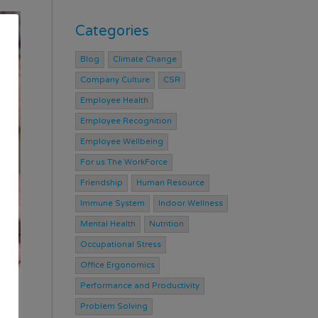
Categories
Blog
Climate Change
Company Culture
CSR
Employee Health
Employee Recognition
Employee Wellbeing
For us The WorkForce
Friendship
Human Resource
Immune System
Indoor Wellness
Mental Health
Nutrition
Occupational Stress
Office Ergonomics
Performance and Productivity
f
Problem Solving