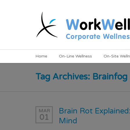
Home
On-Line Wellness
On-Site Well
Tag Archives:
Brainfog
Brain Rot Explained
MAR
01
Mind