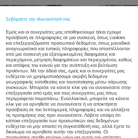
Σεβόμαστε την ιδιωτικότητά σας
Εμείς και οι συνεργάτες μας αποθηκεύουμε ή/και έχουμε
πρόσβαση σε πληροφορίες σε μια συσκευή, όπως cookies
και επεξεργαζόμαστε προσωπικά δεδομένα, όπως μοναδικά
αναγνωριστικά και τυπικές πληροφορίες που αποστέλλονται
από μια συσκευή για εξατομικευμένες διαφημίσεις και
περιεχόμενο, μέτρηση διαφημίσεων και περιεχομένου, καθώς
και απόψεις του κοινού για την ανάπτυξη και βελτίωση
προϊόντων. Με την άδειά σας, εμείς και οι συνεργάτες μας
ενδέχεται να χρησιμοποιήσουμε ακριβή δεδομένα
γεωγραφικής τοποθεσίας και ταυτοποίησης μέσω σάρωσης
συσκευών. Μπορείτε να κάνετε κλικ για να συναινέσετε στην
επεξεργασία από εμάς και τους συνεργάτες μας όπως
περιγράφεται παραπάνω. Εναλλακτικά, μπορείτε να κάνετε
κλικ για να αρνηθείτε να συναινέσετε ή να αποκτήσετε
πρόσβαση σε πιο λεπτομερείς πληροφορίες και να αλλάξετε
τις προτιμήσεις σας πριν συναινέσετε. Λάβετε υπόψη ότι
κάποια επεξεργασία των προσωπικών σας δεδομένων
t circulating online, especially after it was named the 2024 Word o
ενδέχεται να μην απαιτεί τη συγκατάθεσή σας, αλλά έχετε το
δικαίωμα να αρνηθείτε αυτήν την επεξεργασία. Οι
While it might sound like a harmful physical condition, the phrase
προτιμήσεις σαςθα ισχύουν μόνο για αυτόν τον ιστότοπο.