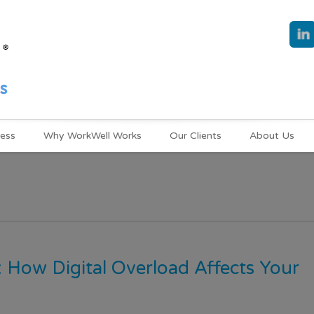
ness
Why WorkWell Works
Our Clients
About Us
: How Digital Overload Affects Your