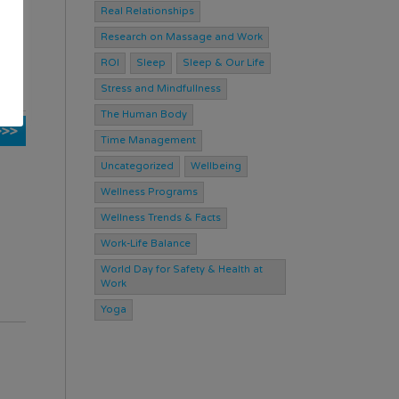
Real Relationships
Research on Massage and Work
d.
ROI
Sleep
Sleep & Our Life
Stress and Mindfullness
The Human Body
>>>
Time Management
Uncategorized
Wellbeing
Wellness Programs
Wellness Trends & Facts
Work-Life Balance
World Day for Safety & Health at
Work
Yoga