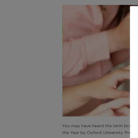
You may have heard the term brain ro
the Year by Oxford University Press. 