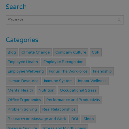
Search
Categories
Blog
Climate Change
Company Culture
CSR
Employee Health
Employee Recognition
Employee Wellbeing
For us The WorkForce
Friendship
Human Resource
Immune System
Indoor Wellness
Mental Health
Nutrition
Occupational Stress
Office Ergonomics
Performance and Productivity
Problem Solving
Real Relationships
Research on Massage and Work
ROI
Sleep
Sleep & Our Life
Stress and Mindfullness