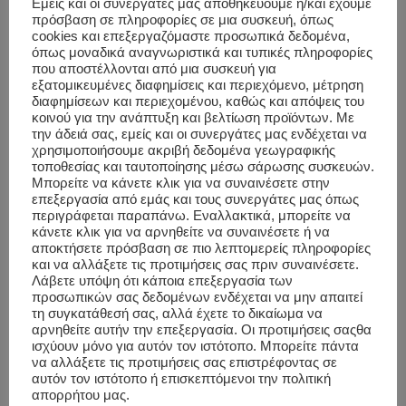
Read >>>
Εμείς και οι συνεργάτες μας αποθηκεύουμε ή/και έχουμε
πρόσβαση σε πληροφορίες σε μια συσκευή, όπως
cookies και επεξεργαζόμαστε προσωπικά δεδομένα,
όπως μοναδικά αναγνωριστικά και τυπικές πληροφορίες
που αποστέλλονται από μια συσκευή για
εξατομικευμένες διαφημίσεις και περιεχόμενο, μέτρηση
NOV
διαφημίσεων και περιεχομένου, καθώς και απόψεις του
22
κοινού για την ανάπτυξη και βελτίωση προϊόντων. Με
την άδειά σας, εμείς και οι συνεργάτες μας ενδέχεται να
χρησιμοποιήσουμε ακριβή δεδομένα γεωγραφικής
‘I’m a Sleep Expert, and Here’s
τοποθεσίας και ταυτοποίησης μέσω σάρωσης συσκευών.
Μπορείτε να κάνετε κλικ για να συναινέσετε στην
What I Wish Everyone Knew
επεξεργασία από εμάς και τους συνεργάτες μας όπως
περιγράφεται παραπάνω. Εναλλακτικά, μπορείτε να
About the Most Effective Way
κάνετε κλικ για να αρνηθείτε να συναινέσετε ή να
αποκτήσετε πρόσβαση σε πιο λεπτομερείς πληροφορίες
To Eat for Restful Sleep’
και να αλλάξετε τις προτιμήσεις σας πριν συναινέσετε.
Λάβετε υπόψη ότι κάποια επεξεργασία των
προσωπικών σας δεδομένων ενδέχεται να μην απαιτεί
τη συγκατάθεσή σας, αλλά έχετε το δικαίωμα να
αρνηθείτε αυτήν την επεξεργασία. Οι προτιμήσεις σαςθα
ισχύουν μόνο για αυτόν τον ιστότοπο. Μπορείτε πάντα
να αλλάξετε τις προτιμήσεις σας επιστρέφοντας σε
αυτόν τον ιστότοπο ή επισκεπτόμενοι την πολιτική
απορρήτου μας.