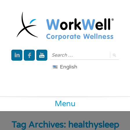
English
Menu
Tag Archives:
healthysleep