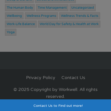
The Human Body
Time Management
Uncategorized
Wellbeing
Wellness Programs
Wellness Trends & Facts
Work-Life Balance
World Day for Safety & Health at Work
Yoga
Privacy Policy
Contact Us
© 2025 Copyright by Workwell. All rights
reserved.
Privacy Policy
Contact Us to Find out more!