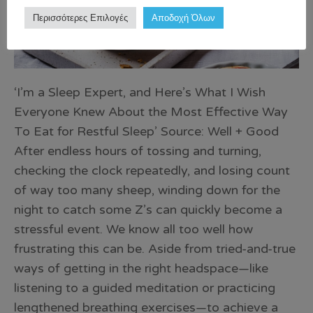
Περισσότερες Επιλογές
Αποδοχή Όλων
‘I’m a Sleep Expert, and Here’s What I Wish
Everyone Knew About the Most Effective Way
To Eat for Restful Sleep’ Source: Well + Good
After endless hours of tossing and turning,
checking the clock repeatedly, and losing count
of way too many sheep, winding down for the
night to catch some Z’s can quickly become a
stressful event. We know all too well how
frustrating this can be. Aside from tried-and-true
ways of getting in the right headspace—like
listening to a guided meditation or practicing
lengthened breathing exercises—to achieve a