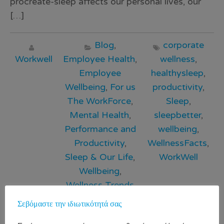
procreate-sleep affects our personal lives, our
[…]
Blog
,
corporate
Workwell
Employee Health
,
wellness
,
Employee
healthysleep
,
Wellbeing
,
For us
productivity
,
The WorkForce
,
Sleep
,
Mental Health
,
sleepbetter
,
Performance and
wellbeing
,
Productivity
,
WellnessFacts
,
Sleep & Our Life
,
WorkWell
Wellbeing
,
Wellness Trends
& Facts
Σεβόμαστε την ιδιωτικότητά σας