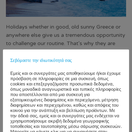
Holidays whether in good, old sunny Greece or
anywhere else give us a tremendous opportunity
to challenge our routine. That’s why they are
called ‘διακοπές’ cause we break away from our
usual habits. We often attach a great deal of
Σεβόμαστε την ιδιωτικότητά σας
importance to them by anticipating those few
Εμείς και οι συνεργάτες μας αποθηκεύουμε ή/και έχουμε
days per year that we can recharge, disconnect
πρόσβαση σε πληροφορίες σε μια συσκευή, όπως
from work and reconnect with ourselves and
cookies και επεξεργαζόμαστε προσωπικά δεδομένα,
όπως μοναδικά αναγνωριστικά και τυπικές πληροφορίες
nature. But what if we could learn more through
που αποστέλλονται από μια συσκευή για
εξατομικευμένες διαφημίσεις και περιεχόμενο, μέτρηση
them and carry some meaningful changes with
διαφημίσεων και περιεχομένου, καθώς και απόψεις του
us, coming back to our routine? What if we could
κοινού για την ανάπτυξη και βελτίωση προϊόντων. Με
την άδειά σας, εμείς και οι συνεργάτες μας ενδέχεται να
reassess our daily life and spread some of the
χρησιμοποιήσουμε ακριβή δεδομένα γεωγραφικής
lessons learned throughout the entire year?
τοποθεσίας και ταυτοποίησης μέσω σάρωσης συσκευών.
Μπορείτε να κάνετε κλικ για να συναινέσετε στην