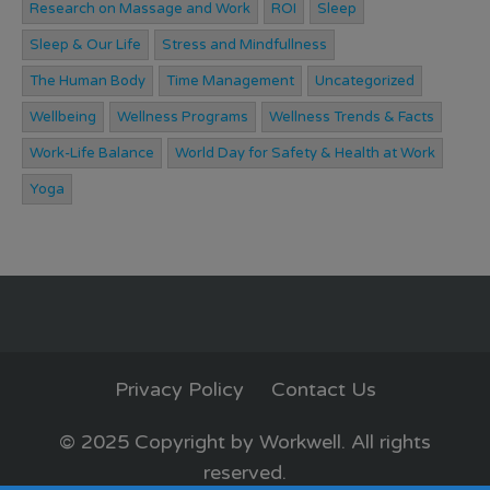
Research on Massage and Work
ROI
Sleep
Sleep & Our Life
Stress and Mindfullness
The Human Body
Time Management
Uncategorized
Wellbeing
Wellness Programs
Wellness Trends & Facts
Work-Life Balance
World Day for Safety & Health at Work
Yoga
Privacy Policy
Contact Us
© 2025 Copyright by Workwell. All rights
reserved.