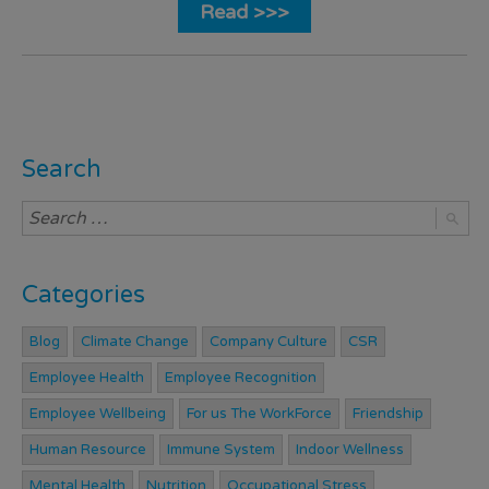
Read >>>
Search
Categories
Blog
Climate Change
Company Culture
CSR
Employee Health
Employee Recognition
Employee Wellbeing
For us The WorkForce
Friendship
Human Resource
Immune System
Indoor Wellness
Mental Health
Nutrition
Occupational Stress