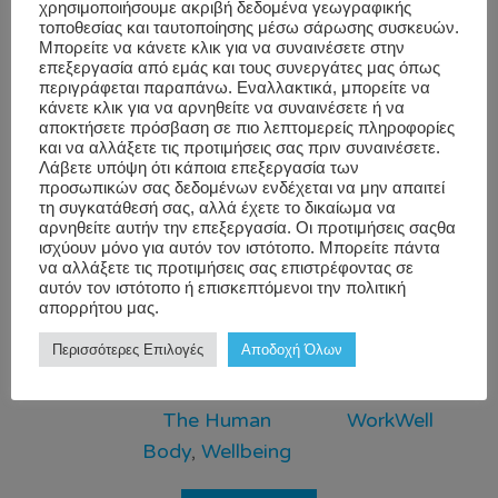
χρησιμοποιήσουμε ακριβή δεδομένα γεωγραφικής
ακόμη και στην εφηβεία και τη δεκαετία των 20 –
τοποθεσίας και ταυτοποίησης μέσω σάρωσης συσκευών.
μπορεί να καλλιεργήσει τη δια βίου σωματική υγεία και
Μπορείτε να κάνετε κλικ για να συναινέσετε στην
επεξεργασία από εμάς και τους συνεργάτες μας όπως
να αποτρέψει τη μελλοντική γνωστική παρακμή.
περιγράφεται παραπάνω. Εναλλακτικά, μπορείτε να
Νούμερο ένα: Αναζητάμε θετικές σχέσεις Μια […]
κάνετε κλικ για να αρνηθείτε να συναινέσετε ή να
αποκτήσετε πρόσβαση σε πιο λεπτομερείς πληροφορίες
και να αλλάξετε τις προτιμήσεις σας πριν συναινέσετε.
Λάβετε υπόψη ότι κάποια επεξεργασία των
Blog
,
Immune
Being
προσωπικών σας δεδομένων ενδέχεται να μην απαιτεί
Workwell
System
,
Positive
,
τη συγκατάθεσή σας, αλλά έχετε το δικαίωμα να
αρνηθείτε αυτήν την επεξεργασία. Οι προτιμήσεις σαςθα
Nutrition
,
brainhealth
,
ισχύουν μόνο για αυτόν τον ιστότοπο. Μπορείτε πάντα
Performance
corporate
να αλλάξετε τις προτιμήσεις σας επιστρέφοντας σε
αυτόν τον ιστότοπο ή επισκεπτόμενοι την πολιτική
and
wellness
απορρήτου μας.
Productivity
,
provider
,
Περισσότερες Επιλογές
Αποδοχή Όλων
Stress and
healthynutrition
,
Mindfullness
,
stress
,
workout
,
The Human
WorkWell
Body
,
Wellbeing