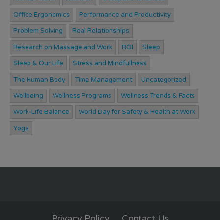
Office Ergonomics
Performance and Productivity
Problem Solving
Real Relationships
Research on Massage and Work
ROI
Sleep
Sleep & Our Life
Stress and Mindfullness
The Human Body
Time Management
Uncategorized
Wellbeing
Wellness Programs
Wellness Trends & Facts
Work-Life Balance
World Day for Safety & Health at Work
Yoga
Privacy Policy
Contact Us