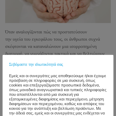
Όταν αναλογίζονται πώς να προστατεύσουν
την υγεία του εγκεφάλου τους, οι άνθρωποι συχνά
σκέφτονται να καταναλώνουν μια ισορροπημένη
διατροφή, να γυμνάζονται τακτικά και να βελτιώνουν
τον ύπνο τους – όλους τους καλούς τρόπους για να
Σεβόμαστε την ιδιωτικότητά σας
ενισχύσουν την εγκεφαλική δύναμη και τη συνολική
ζωτικότητα. Source: Huffpost Θα θέλαμε κάτι
Εμείς και οι συνεργάτες μας αποθηκεύουμε ή/και έχουμε
πρόσβαση σε πληροφορίες σε μια συσκευή, όπως
παραπάνω; Αποδεικνύεται ότι υπάρχουν πρόσθετες
cookies και επεξεργαζόμαστε προσωπικά δεδομένα,
ενέργειες για να ενισχύσουμε τη λειτουργία
όπως μοναδικά αναγνωριστικά και τυπικές πληροφορίες
που αποστέλλονται από μια συσκευή για
του εγκεφάλου μας και να τον προστατεύσουμε από τη
εξατομικευμένες διαφημίσεις και περιεχόμενο, μέτρηση
φθορά. Οι ειδικοί λένε ότι η καθιέρωση καλών
διαφημίσεων και περιεχομένου, καθώς και απόψεις του
κοινού για την ανάπτυξη και βελτίωση προϊόντων. Με
συνηθειών από όσο το δυνατόν μικρότερη ηλικία –
την άδειά σας, εμείς και οι συνεργάτες μας ενδέχεται να