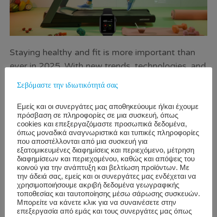
Staying healthy and fit is more important than
ever in 2025. With new trends, technologies, and
research, there are many ways to improve your
Σεβόμαστε την ιδιωτικότητά σας
well-being. This blog will share easy-to-follow
health and fitness tips that are perfect for
Εμείς και οι συνεργάτες μας αποθηκεύουμε ή/και έχουμε
πρόσβαση σε πληροφορίες σε μια συσκευή, όπως
everyone, whether you’re just starting your
cookies και επεξεργαζόμαστε προσωπικά δεδομένα,
journey or want to level up your routine. Source:
όπως μοναδικά αναγνωριστικά και τυπικές πληροφορίες
που αποστέλλονται από μια συσκευή για
DV Studio 1. Stay Active Every Day Physical
εξατομικευμένες διαφημίσεις και περιεχόμενο, μέτρηση
διαφημίσεων και περιεχομένου, καθώς και απόψεις του
activity is key to good health. You don’t have to
κοινού για την ανάπτυξη και βελτίωση προϊόντων. Με
hit the gym every day; small changes can make
την άδειά σας, εμείς και οι συνεργάτες μας ενδέχεται να
χρησιμοποιήσουμε ακριβή δεδομένα γεωγραφικής
a big difference. Walk More: Aim for 10,000
τοποθεσίας και ταυτοποίησης μέσω σάρωσης συσκευών.
steps a day. Use a fitness tracker or app to help
Μπορείτε να κάνετε κλικ για να συναινέσετε στην
επεξεργασία από εμάς και τους συνεργάτες μας όπως
you stay on track. Stretch Regularly: Stretching