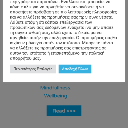
περιγράφεται παραπάνω. Εναλλακτικά, μπορείτε να
keeps your muscles flexible […]
κάνετε κλικ για να αρνηθείτε να συναινέσετε ή να
αποκτήσετε πρόσβαση σε πιο λεπτομερείς πληροφορίες
και να αλλάξετε τις προτιμήσεις σας πριν συναινέσετε.
Λάβετε υπόψη ότι κάποια επεξεργασία των
Blog
,
Mental
bettersleep
,
προσωπικών σας δεδομένων ενδέχεται να μην απαιτεί
Workwell
Health
,
corporate
τη συγκατάθεσή σας, αλλά έχετε το δικαίωμα να
αρνηθείτε αυτήν την επεξεργασία. Οι προτιμήσεις σαςθα
Nutrition
,
wellness
ισχύουν μόνο για αυτόν τον ιστότοπο. Μπορείτε πάντα
Performance
provider
,
να αλλάξετε τις προτιμήσεις σας επιστρέφοντας σε
αυτόν τον ιστότοπο ή επισκεπτόμενοι την πολιτική
and
healthynutrition
,
απορρήτου μας.
Productivity
,
MentalHealth
,
Περισσότερες Επιλογές
Αποδοχή Όλων
Sleep
,
Stress
stress
,
and
WorkWell
Mindfullness
,
Wellbeing
Read >>>