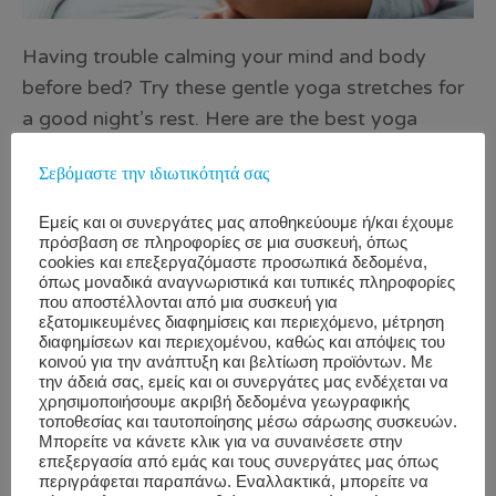
Having trouble calming your mind and body
before bed? Try these gentle yoga stretches for
a good night’s rest. Here are the best yoga
poses for sleep. Source: Cnet How often do you
Σεβόμαστε την ιδιωτικότητά σας
have trouble falling asleep at night because your
mind is still racing from the day and worrying
Εμείς και οι συνεργάτες μας αποθηκεύουμε ή/και έχουμε
about the next? You aren’t alone, and luckily,
πρόσβαση σε πληροφορίες σε μια συσκευή, όπως
cookies και επεξεργαζόμαστε προσωπικά δεδομένα,
there are plenty of tricks that can help me at
όπως μοναδικά αναγνωριστικά και τυπικές πληροφορίες
bedtime (such as reading, drinking a hot cup of
που αποστέλλονται από μια συσκευή για
εξατομικευμένες διαφημίσεις και περιεχόμενο, μέτρηση
herbal tea or journaling). But if those tips aren’t
διαφημίσεων και περιεχομένου, καθώς και απόψεις του
κοινού για την ανάπτυξη και βελτίωση προϊόντων. Με
enough, and you’re still struggling to get some
την άδειά σας, εμείς και οι συνεργάτες μας ενδέχεται να
shut-eye, try practice a few yoga poses to try to
χρησιμοποιήσουμε ακριβή δεδομένα γεωγραφικής
τοποθεσίας και ταυτοποίησης μέσω σάρωσης συσκευών.
get to sleep. For more natural ways to get better
Μπορείτε να κάνετε κλικ για να συναινέσετε στην
sleep, try these seven […]
επεξεργασία από εμάς και τους συνεργάτες μας όπως
περιγράφεται παραπάνω. Εναλλακτικά, μπορείτε να