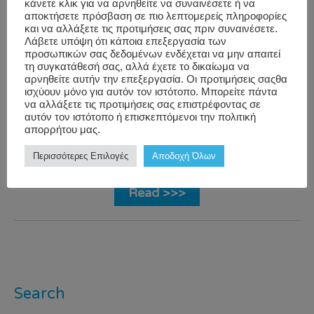
κάνετε κλικ για να αρνηθείτε να συναινέσετε ή να
αποκτήσετε πρόσβαση σε πιο λεπτομερείς πληροφορίες
Blog
,
Sleep
,
bettersleep
,
και να αλλάξετε τις προτιμήσεις σας πριν συναινέσετε.
Workwell
Sleep & Our
corporate
Λάβετε υπόψη ότι κάποια επεξεργασία των
προσωπικών σας δεδομένων ενδέχεται να μην απαιτεί
Life
,
Wellbeing
,
wellness
,
Sleep
,
τη συγκατάθεσή σας, αλλά έχετε το δικαίωμα να
Wellness
wellbeing
,
αρνηθείτε αυτήν την επεξεργασία. Οι προτιμήσεις σαςθα
ισχύουν μόνο για αυτόν τον ιστότοπο. Μπορείτε πάντα
Programs
,
WellnessFacts
,
να αλλάξετε τις προτιμήσεις σας επιστρέφοντας σε
Wellness
WorkWell
,
yoga
,
αυτόν τον ιστότοπο ή επισκεπτόμενοι την πολιτική
απορρήτου μας.
Trends & Facts
,
yogaposes
Yoga
Περισσότερες Επιλογές
Αποδοχή Όλων
Read >>>
Search